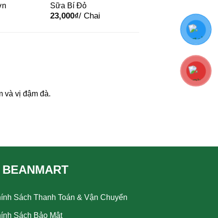
ơn
Sữa Bí Đỏ
23,000
₫
/ Chai
 và vị đậm đà.
 BEANMART
ính Sách Thanh Toán & Vận Chuyển
ính Sách Bảo Mật