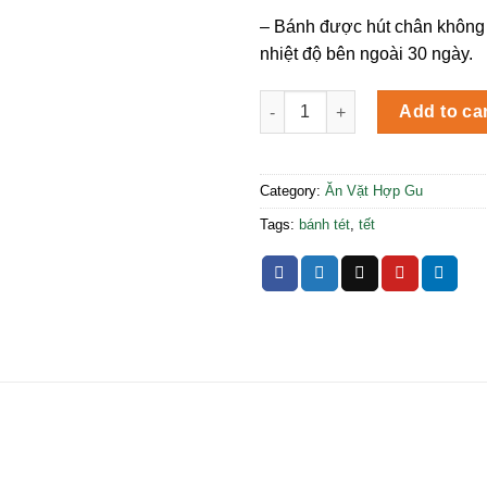
– Bánh được hút chân không
nhiệt độ bên ngoài 30 ngày.
Bánh Tét Mặn Bà Ba Hội 1Kg q
Add to ca
Category:
Ăn Vặt Hợp Gu
Tags:
bánh tét
,
tết