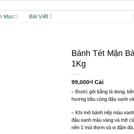
h Mục
Bài Viết
f
Bánh Tét Mặn Bà
1Kg
99,000
/ Cái
₫
– Được gói bằng lá dong, bê
hương bầu cùng đậu xanh và 
– Khi mở bánh nếp màu xanh
đậu xanh màu vàng và mỡ của
nên 1 mùi thơm và vị đậm đà.