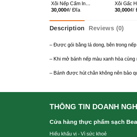
Bưởi
Xôi Nếp Cẩm In
Xôi Gấc 
00
₫
/ Hộp
30,000
₫
/ Đĩa
30,000
₫
/
Hoa
Description
Reviews (0)
– Được gói bằng lá dong, bên trong nếp
– Khi mở bánh nếp màu xanh hòa cùng n
– Bánh được hút chân không nên bảo qu
THÔNG TIN DOANH NGH
Cửa hàng thực phẩm sạch Be
Hiểu khẩu vị - Vì sức khoẻ