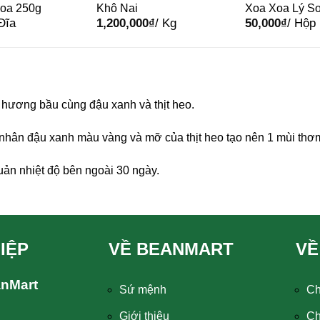
Hoa 250g
Khô Nai
Xoa Xoa Lý S
 Đĩa
1,200,000
₫
/ Kg
50,000
₫
/ Hộp
 hương bầu cùng đậu xanh và thịt heo.
hân đậu xanh màu vàng và mỡ của thịt heo tạo nên 1 mùi thơm
ản nhiệt độ bên ngoài 30 ngày.
IỆP
VỀ BEANMART
VỀ
anMart
Sứ mệnh
Ch
Giới thiệu
Ch