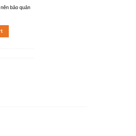
 nên bảo quản
uantity
rt