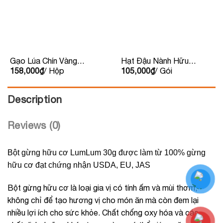
Gạo Lúa Chín Vàng
Hạt Đậu Nành Hữu
158,000
₫
/ Hộp
105,000
₫
/ Gói
Hoa Nắng 2kg
Cơ Sottolestelle
400g
Description
Reviews (0)
Bột gừng hữu cơ LumLum 30g được làm từ 100% gừng
hữu cơ đạt chứng nhận USDA, EU, JAS
Bột gừng hữu cơ là loại gia vị có tính ấm và mùi thơm,
không chỉ để tạo hương vị cho món ăn mà còn đem lại
nhiều lợi ích cho sức khỏe. Chất chống oxy hóa và các