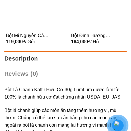
Bột Mì Nguyên Cám
Bột Đinh Hương
Hữu Cơ 1kg ProBios
119,000
₫
/ Gói
Hữu Cơ 40g Lumlum
164,000
₫
/ Hủ
Description
Reviews (0)
Bột Lá Chanh Kaffir Hữu Cơ 30g LumLum được làm từ
100% lá chanh hữu cơ đạt chứng nhận USDA, EU, JAS
Bột lá chanh giúp các món ăn tăng thêm hương vị, mùi
thơm. Chúng có thể tạo sự cân bằng cho các món cay,
ngoài ra bột lá chanh còn mang lại hương vị mạnh hơn,