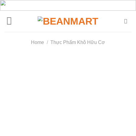
Skip
to
content
Home
/
Thực Phẩm Khô Hữu Cơ