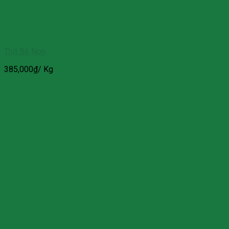
Thịt Bê Non
385,000
₫
/ Kg