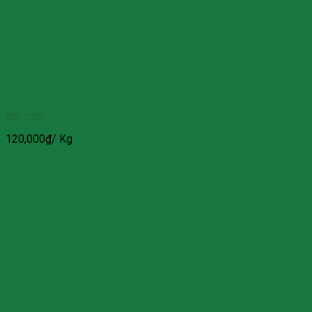
Mỡ Heo
120,000
₫
/ Kg