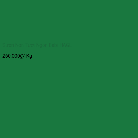
Sườn Non Tươi Ngon Babi HAGL
260,000
₫
/ Kg