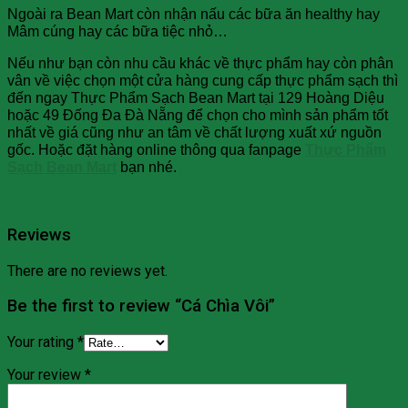
Ngoài ra Bean Mart còn nhận nấu các bữa ăn healthy hay
Mâm cúng hay các bữa tiệc nhỏ…
Nếu như bạn còn nhu cầu khác về thực phẩm hay còn phân
vân về việc chọn một cửa hàng cung cấp thực phẩm sạch thì
đến ngay Thực Phẩm Sạch Bean Mart tại 129 Hoàng Diệu
hoặc 49 Đống Đa Đà Nẵng để chọn cho mình sản phẩm tốt
nhất về giá cũng như an tâm về chất lượng xuất xứ nguồn
gốc. Hoặc đặt hàng online thông qua fanpage
Thực Phẩm
Sạch Bean Mart
bạn nhé.
Reviews
There are no reviews yet.
Be the first to review “Cá Chìa Vôi”
Your rating
*
Your review
*