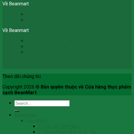
Về Beanmart
Sứ mệnh
Giới thiệu
Về Beanmart
Chính Sách Thanh Toán & Vận Chuyển
Chính Sách Bảo Mật
Chính Sách Đổi, Hủy, Hoàn Trả
Theo dõi chúng tôi
Copyright 2026 ©
Bản quyền thuộc về Cửa hàng thực phẩm
sạch BeanMart
Search
for:
Danh mục
Sản phẩm
1. Trái Cây Việt Nam
2. Thực Phẩm Khô Thiết Yếu