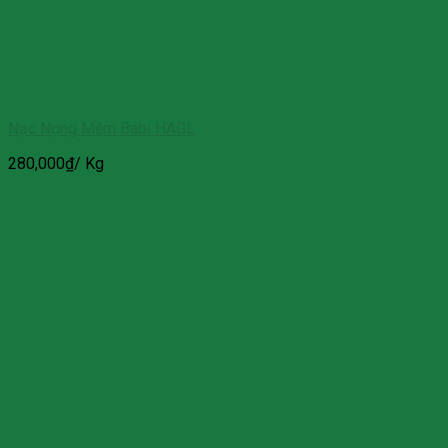
Nạc Nọng Mềm Babi HAGL
280,000
₫
/ Kg