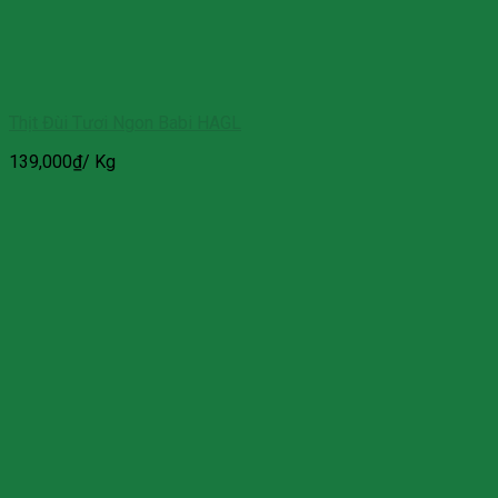
Thịt Đùi Tươi Ngon Babi HAGL
139,000
₫
/ Kg