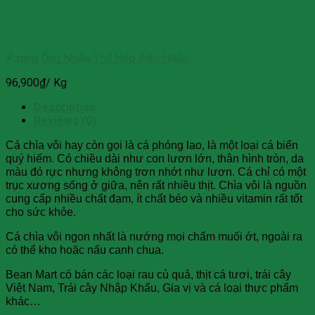
Xương Ống Nhiều Thịt Heo Babi HAGL
96,900
₫
/ Kg
Description
Reviews (0)
Cá chìa vôi hay còn gọi là cá phóng lao, là một loại cá biển
quý hiếm. Có chiều dài như con lươn lớn, thân hình tròn, da
màu đỏ rực nhưng không trơn nhớt như lươn. Cá chỉ có một
trục xương sống ở giữa, nên rất nhiều thịt. Chìa vôi là nguồn
cung cấp nhiều chất đạm, ít chất béo và nhiều vitamin rất tốt
cho sức khỏe.
Cá chìa vôi ngon nhất là nướng mọi chấm muối ớt, ngoài ra
có thể kho hoặc nấu canh chua.
Bean Mart có bán các loại rau củ quả, thịt cá tươi, trái cây
Việt Nam, Trái cây Nhập Khẩu, Gia vị và cá loại thực phẩm
khác…