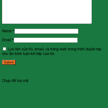
Name
*
Email
*
Lưu tên của tôi, email, và trang web trong trình duyệt này
cho lần bình luận kế tiếp của tôi.
Chụp để lưu mã