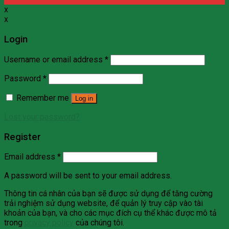
x
x
Login
Username or email address
*
Password
*
Remember me
Log in
Lost your password?
Register
Email address
*
A password will be sent to your email address.
Thông tin cá nhân của bạn sẽ được sử dụng để tăng cường
trải nghiệm sử dụng website, để quản lý truy cập vào tài
khoản của bạn, và cho các mục đích cụ thể khác được mô tả
trong
privacy policy
của chúng tôi.