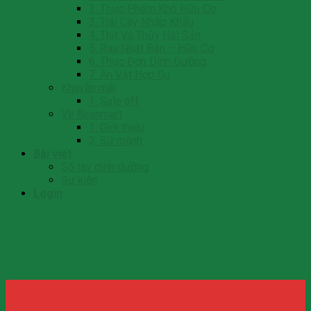
3. Thực Phẩm Khô Hữu Cơ
3. Trái Cây Nhập Khẩu
4. Thịt Và Thủy Hải Sản
5. Rau Nhật Bản – Hữu Cơ
6. Thực Đơn Dinh Dưỡng
7. Ăn Vặt Hợp Gu
Khuyễn mãi
1. Sale off
Về Beanmart
1. Giới thiệu
2. Sứ mệnh
Bài viết
Số tay dinh dưỡng
Sự kiện
Login