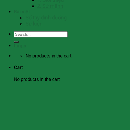
2. Sứ mệnh
Bài viết
Số tay dinh dưỡng
Sự kiện
Search
for:
Login
No products in the cart.
Cart
No products in the cart.