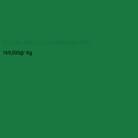
Nạc Dăm Đầu Giòn Tươi Ngon Babi HAGL
169,000
₫
/ Kg