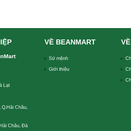
IỆP
VỀ BEANMART
VỀ
anMart
Sứ mệnh
Ch
Giới thiệu
Ch
Ch
à Lạt
, Q.Hải Châu,
Hải Châu, Đà