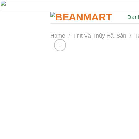
Skip
to
Dan
content
Home
/
Thịt Và Thủy Hải Sản
/
T