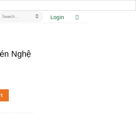
Search
Login
or:
én Nghệ
quantity
rt