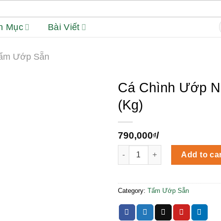
h Mục
Bài Viết
f
ẩm Ướp Sẵn
Cá Chình Ướp N
(Kg)
790,000
/
₫
Cá Chình Ướp Nén Nghệ (Kg) 
Add to ca
Category:
Tẩm Ướp Sẵn