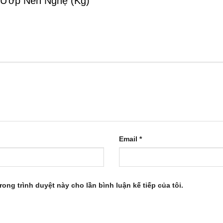
nh Ướp Nén Nghệ (Kg)”
Email
*
rong trình duyệt này cho lần bình luận kế tiếp của tôi.