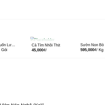
uốn Lưỡi
Sườn Non Bò
Cà Tím Nhồi Thịt
OUT OF STOCK
/ Gói
595,000
₫
/ Kg
 500g
Beef Bn-in Rib
45,000
₫
/
Short Rib