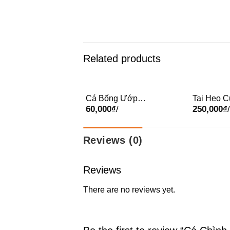
Related products
a Ướp Sả (Kg)
Cá Bống Ướp
Tai Heo C
000
₫
/
60,000
₫
/
250,000
₫
Nghệ (Vĩ)
Hà Thành
Reviews (0)
Reviews
There are no reviews yet.