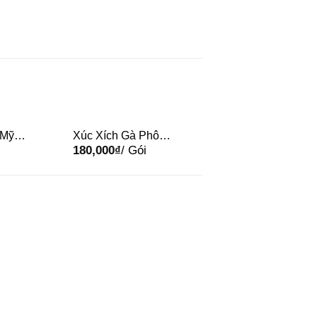
 Mỹ
Xúc Xích Gà Phô
180,000
₫
/ Gói
Mai 500g