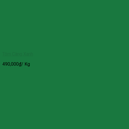
Tôm Càng Xanh
490,000
₫
/ Kg