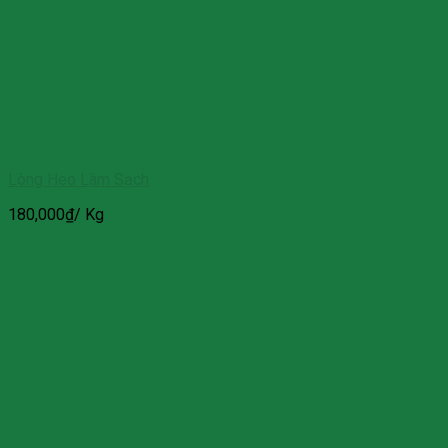
Lòng Heo Làm Sạch
180,000
₫
/ Kg