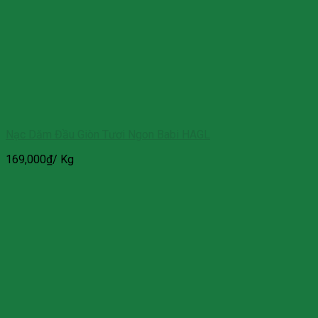
Nạc Dăm Đầu Giòn Tươi Ngon Babi HAGL
169,000
₫
/ Kg