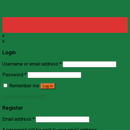
x
x
Login
Username or email address
*
Password
*
Remember me
Log in
Lost your password?
Register
Email address
*
A password will be sent to your email address.