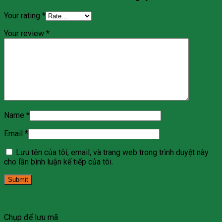
Your rating
*
Your review
*
Name
*
Email
*
Lưu tên của tôi, email, và trang web trong trình duyệt này
cho lần bình luận kế tiếp của tôi.
Chụp để lưu mã