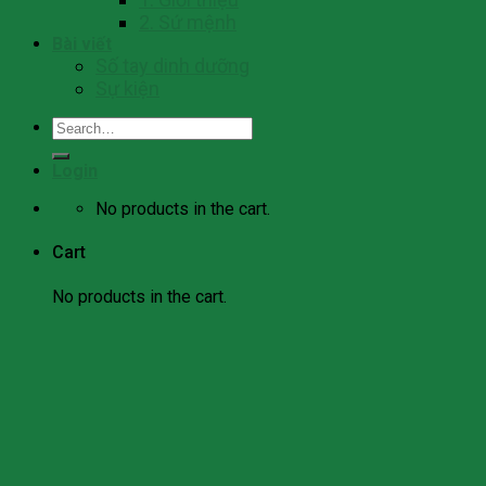
2. Sứ mệnh
Bài viết
Số tay dinh dưỡng
Sự kiện
Search
for:
Login
No products in the cart.
Cart
No products in the cart.