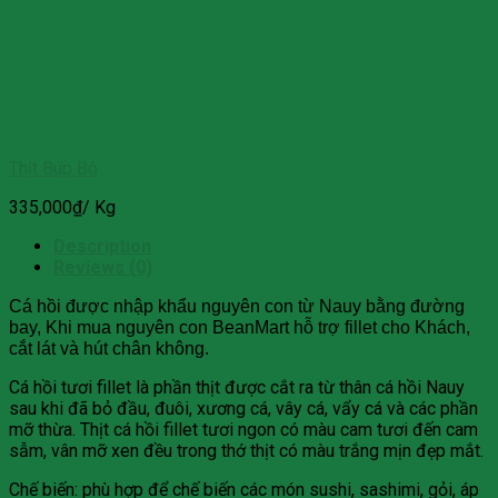
Thịt Búp Bò
335,000
₫
/ Kg
Description
Reviews (0)
Cá hồi được nhập khẩu nguyên con từ Nauy bằng đường
bay, Khi mua nguyên con BeanMart hỗ trợ fillet cho Khách,
cắt lát và hút chân không.
Cá hồi tươi fillet là phần thịt được cắt ra từ thân cá hồi Nauy
sau khi đã bỏ đầu, đuôi, xương cá, vây cá, vẩy cá và các phần
mỡ thừa. Thịt cá hồi fillet tươi ngon có màu cam tươi đến cam
sẫm, vân mỡ xen đều trong thớ thịt có màu trắng mịn đẹp mắt.
Chế biến: phù hợp để chế biến các món sushi, sashimi, gỏi, áp