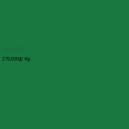
Lá Xách Bò
270,000
₫
/ Kg