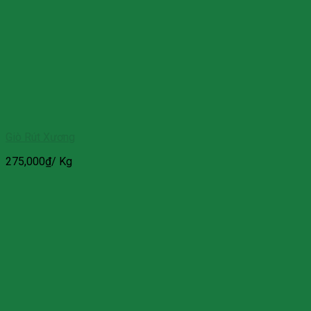
Giò Rút Xương
275,000
₫
/ Kg