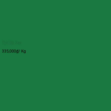
Thịt Bò Xay
335,000
₫
/ Kg