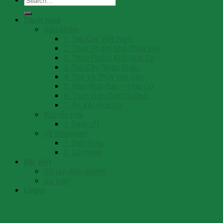
for:
Danh mục
Sản phẩm
1. Trái Cây Việt Nam
2. Thực Phẩm Khô Thiết Yếu
3. Thực Phẩm Khô Hữu Cơ
3. Trái Cây Nhập Khẩu
4. Thịt Và Thủy Hải Sản
5. Rau Nhật Bản – Hữu Cơ
6. Thực Đơn Dinh Dưỡng
7. Ăn Vặt Hợp Gu
Khuyễn mãi
1. Sale off
Về Beanmart
1. Giới thiệu
2. Sứ mệnh
Bài viết
Số tay dinh dưỡng
Sự kiện
Login