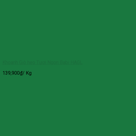
Khoanh Giò heo Tươi Ngon Babi HAGL
139,900
₫
/ Kg