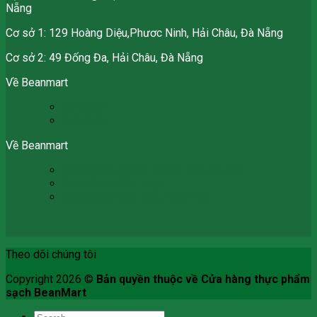
Nẵng
Cơ sở 1: 129 Hoàng Diệu,Phươc Ninh, Hải Châu, Đà Nẵng
Cơ sở 2: 49 Đống Đa, Hải Châu, Đà Nẵng
Về Beanmart
Sứ mệnh
Giới thiệu
Về Beanmart
Chính Sách Thanh Toán & Vận Chuyển
Chính Sách Bảo Mật
Chính Sách Đổi, Hủy, Hoàn Trả
Theo dõi chúng tôi
Copyright 2026 ©
Bản quyền thuộc về Cửa hàng thực phẩm
sạch BeanMart
Search