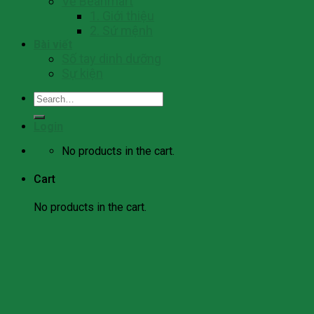
Về Beanmart
1. Giới thiệu
2. Sứ mệnh
Bài viết
Số tay dinh dưỡng
Sự kiện
Search
for:
Login
No products in the cart.
Cart
No products in the cart.