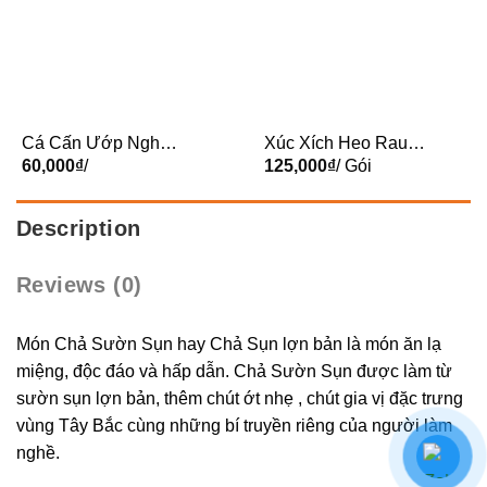
Cá Cấn Ướp Nghệ
Xúc Xích Heo Rau
(Vĩ)
60,000
₫
/
Củ KB 500g
125,000
₫
/ Gói
Description
Reviews (0)
Món Chả Sườn Sụn hay Chả Sụn lợn bản là món ăn lạ
miệng, độc đáo và hấp dẫn. Chả Sườn Sụn được làm từ
sườn sụn lợn bản, thêm chút ớt nhẹ , chút gia vị đặc trưng
vùng Tây Bắc cùng những bí truyền riêng của người làm
nghề.