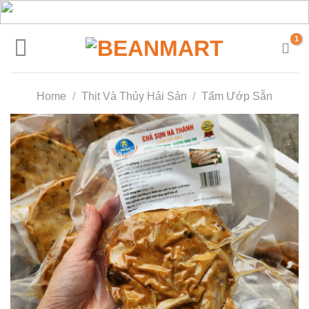
Skip
to
content
Home
/
Thịt Và Thủy Hải Sản
/
Tẩm Ướp Sẵn