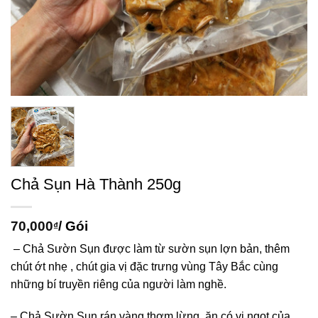
Chả Sụn Hà Thành 250g
70,000
/ Gói
₫
– Chả Sườn Sụn được làm từ sườn sụn lợn bản, thêm
chút ớt nhẹ , chút gia vị đặc trưng vùng Tây Bắc cùng
những bí truyền riêng của người làm nghề.
– Chả Sườn Sụn rán vàng thơm lừng, ăn có vị ngọt của