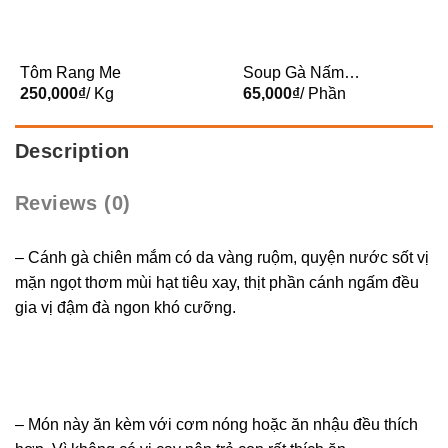
Tôm Rang Me
Soup Gà Nấm
250,000
₫
/ Kg
BeanMart
65,000
₫
/ Phần
Description
Reviews (0)
– Cánh gà chiên mắm có da vàng ruộm, quyện nước sốt vị
mặn ngọt thơm mùi hạt tiêu xay, thịt phần cánh ngấm đều
gia vị đậm đà ngon khó cưỡng.
– Món này ăn kèm với cơm nóng hoặc ăn nhậu đều thích