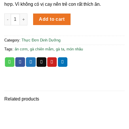
hợp. Vì không có vị cay nên trẻ con rất thích ăn.
Gà Ta Chiên Mắm Bean Mart quantity
Add to cart
Category:
Thực Đơn Dinh Dưỡng
Tags:
ăn cơm
,
gà chiên mắm
,
gà ta
,
món nhâu
Related products