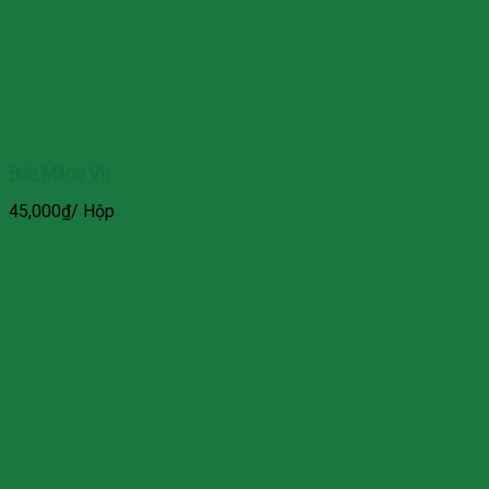
Bún Măng Vịt
45,000
₫
/ Hộp