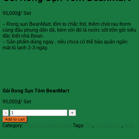
95,000
₫
/ Set
– Rong sụn BeanMart, tôm to chắc thịt, thêm chút rau thơm
cùng đậu phụng dân dã, kèm với đó là nước sốt trộn gỏi siêu
đặc biệt nhà Bean.
– Sản phẩm dùng ngay , nếu chưa có thể bảo quản ngăn
mát tủ lạnh 2-3 ngày.
Gỏi Rong Sụn Tôm BeanMart
95,000
₫
/ Set
Gỏi
Rong
Add to cart
Sụn
Category:
Thực Đơn Dinh Dưỡng
Tags:
Gỏi
,
gỏi rong sụn
,
nhậu
Tôm
BeanMart