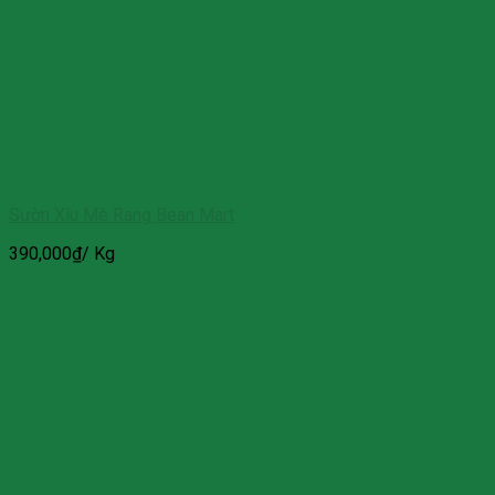
Sườn Xíu Mè Rang Bean Mart
390,000
₫
/ Kg