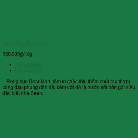
Sườn Xào Chua Ngọt
350,000
₫
/ Kg
Description
Reviews (0)
– Rong sụn BeanMart, tôm to chắc thịt, thêm chút rau thơm
cùng đậu phụng dân dã, kèm với đó là nước sốt trộn gỏi siêu
đặc biệt nhà Bean.