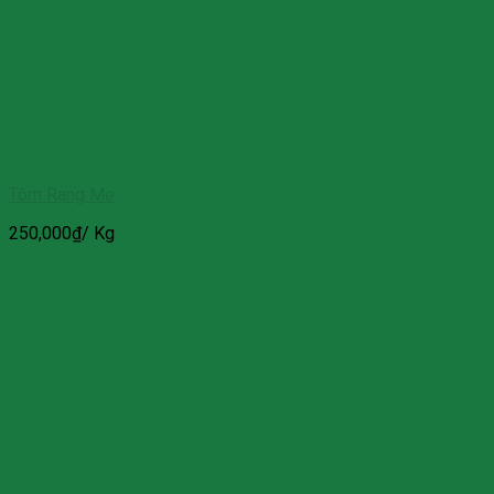
Tôm Rang Me
250,000
₫
/ Kg