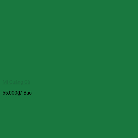
Mì Quảng Gà
55,000
₫
/ Bao