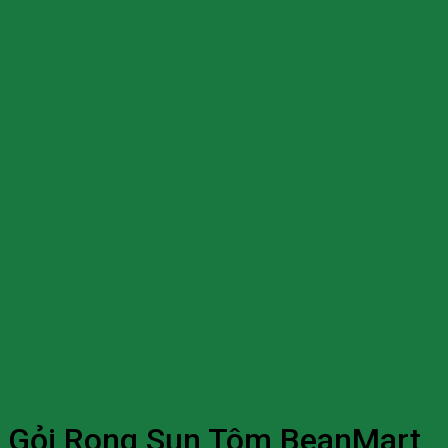
Gỏi Rong Sụn Tôm BeanMart