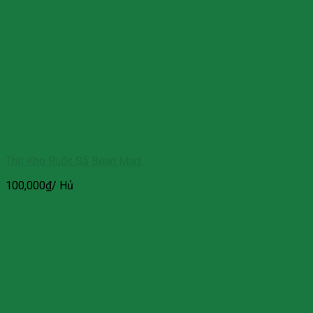
Thịt Kho Ruốc Sả Bean Mart
100,000
₫
/ Hủ