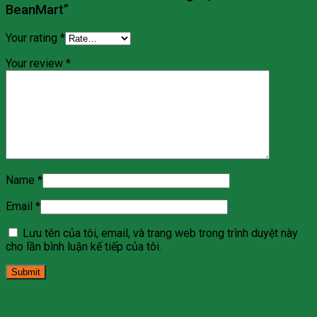
BeanMart”
Your rating
*
Your review
*
Name
*
Email
*
Lưu tên của tôi, email, và trang web trong trình duyệt này
cho lần bình luận kế tiếp của tôi.