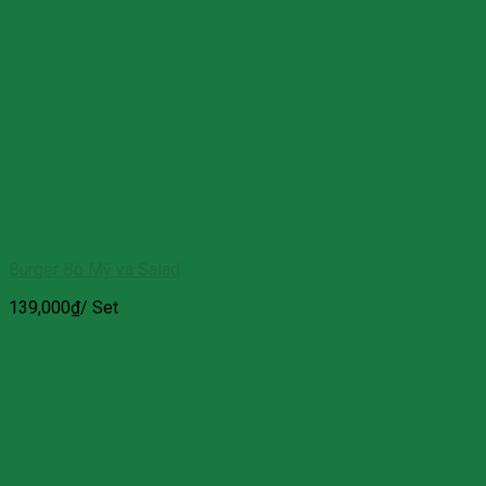
Burger Bò Mỹ và Salad
139,000
₫
/ Set