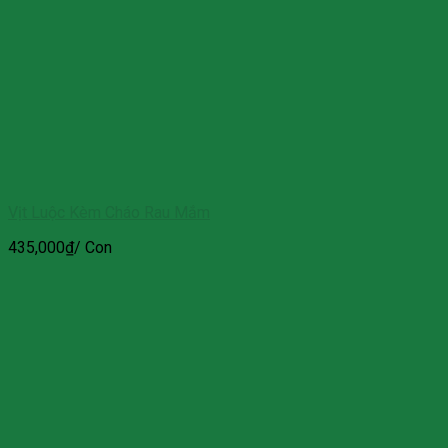
Vịt Luộc Kèm Cháo Rau Mắm
435,000
₫
/ Con