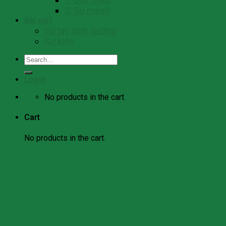
2. Sứ mệnh
Bài viết
Số tay dinh dưỡng
Sự kiện
Search
for:
Login
No products in the cart.
Cart
No products in the cart.