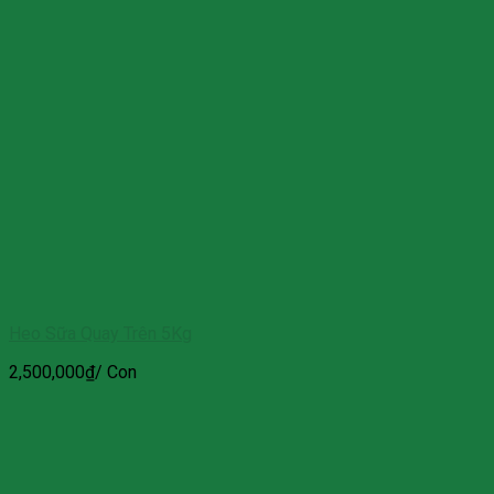
Heo Sữa Quay Trên 5Kg
2,500,000
₫
/ Con