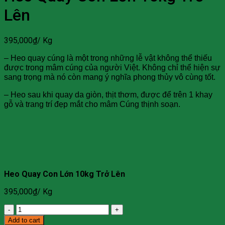
Lên
395,000
₫
/ Kg
– Heo quay cúng là một trong những lễ vật không thể thiếu
được trong mâm cúng của người Việt. Không chỉ thể hiện sự
sang trọng mà nó còn mang ý nghĩa phong thủy vô cùng tốt.
– Heo sau khi quay da giòn, thịt thơm, được để trên 1 khay
gỗ và trang trí đẹp mắt cho mâm Cúng thịnh soạn.
Heo Quay Con Lớn 10kg Trở Lên
395,000
₫
/ Kg
Heo
Quay
Add to cart