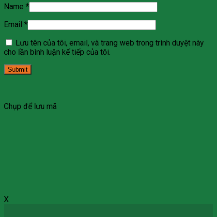
Name
*
Email
*
Lưu tên của tôi, email, và trang web trong trình duyệt này
cho lần bình luận kế tiếp của tôi.
Chụp để lưu mã
X