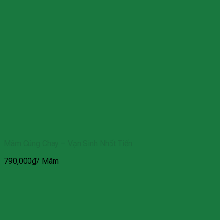
Mâm Cúng Chay – Vạn Sinh Nhất Tiến
790,000
₫
/ Mâm