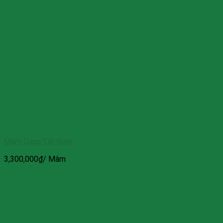
Mâm Cúng Tất Niên
3,300,000
₫
/ Mâm