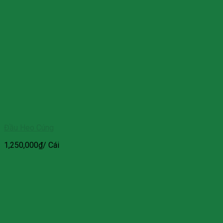
Đầu Heo Cúng
1,250,000
₫
/ Cái