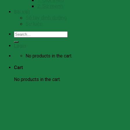
2. Sứ mệnh
Bài viết
Số tay dinh dưỡng
Sự kiện
Search
for:
Login
No products in the cart.
Cart
No products in the cart.