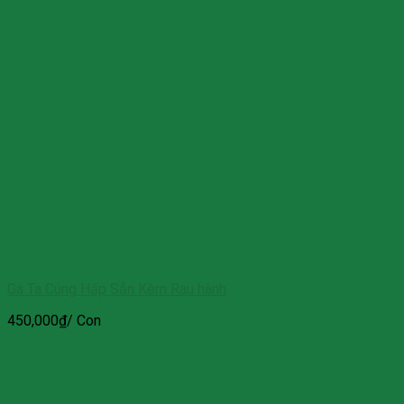
Gà Ta Cúng Hấp Sẵn Kèm Rau hành
450,000
₫
/ Con