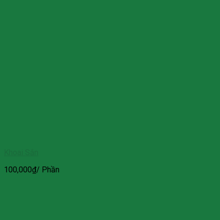
Khoai Sắn
100,000
₫
/ Phần