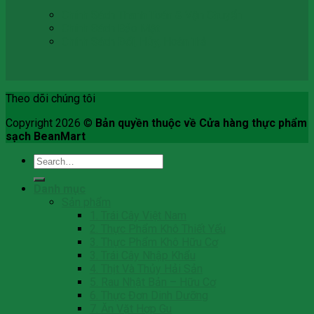
Chính Sách Thanh Toán & Vận Chuyển
Chính Sách Bảo Mật
Chính Sách Đổi, Hủy, Hoàn Trả
Theo dõi chúng tôi
Copyright 2026 ©
Bản quyền thuộc về Cửa hàng thực phẩm
sạch BeanMart
Search
for:
Danh mục
Sản phẩm
1. Trái Cây Việt Nam
2. Thực Phẩm Khô Thiết Yếu
3. Thực Phẩm Khô Hữu Cơ
3. Trái Cây Nhập Khẩu
4. Thịt Và Thủy Hải Sản
5. Rau Nhật Bản – Hữu Cơ
6. Thực Đơn Dinh Dưỡng
7. Ăn Vặt Hợp Gu