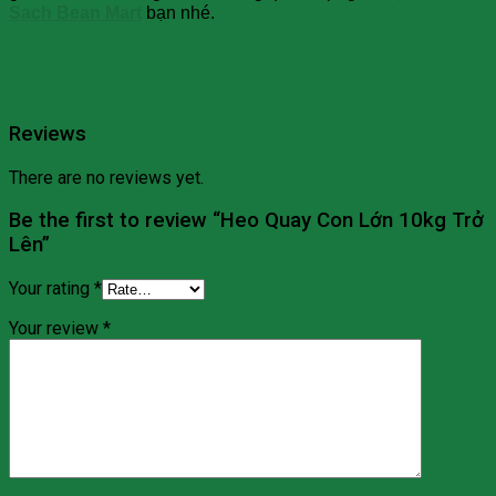
Sạch Bean Mart
bạn nhé.
Reviews
There are no reviews yet.
Be the first to review “Heo Quay Con Lớn 10kg Trở
Lên”
Your rating
*
Your review
*