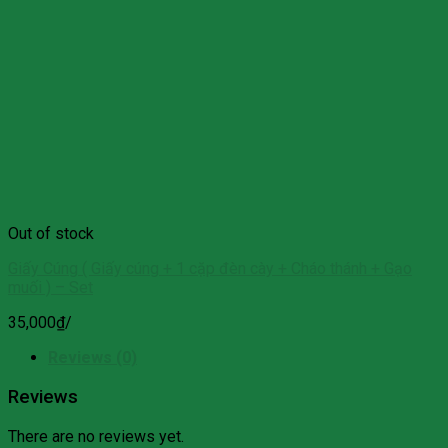
Out of stock
Giấy Cúng ( Giấy cúng + 1 cặp đèn cày + Cháo thánh + Gạo
muối ) – Set
35,000
₫
/
Reviews (0)
Reviews
There are no reviews yet.