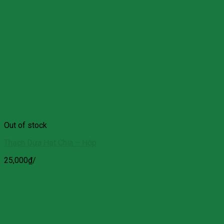
Out of stock
Thạch Dừa Hạt Chia – Hộp
25,000
₫
/