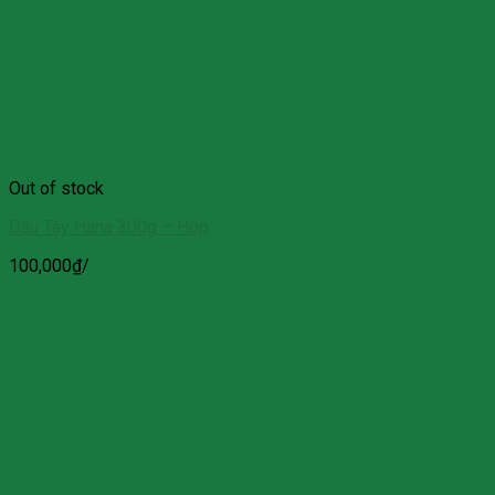
Out of stock
Dâu Tây Hana 300g – Hôp
100,000
₫
/