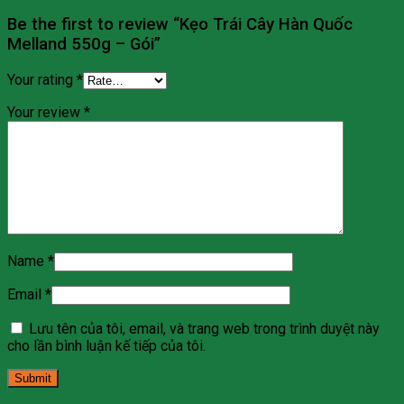
Be the first to review “Kẹo Trái Cây Hàn Quốc
Melland 550g – Gói”
Your rating
*
Your review
*
Name
*
Email
*
Lưu tên của tôi, email, và trang web trong trình duyệt này
cho lần bình luận kế tiếp của tôi.