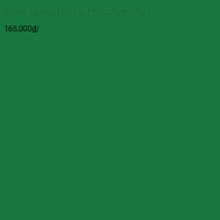
Xương Có Đuôi Heo Đồi Phước Ninh – Kg
165,000
₫
/