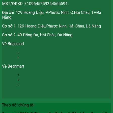
MST/ĐKKD: 3109645259244565591
Địa chỉ: 129 Hoàng Diệu, P.Phươc Ninh, Q.Hải Châu, TP.Đà
Nẵng
Cơ sở 1: 129 Hoàng Diệu,Phươc Ninh, Hải Châu, Đà Nẵng
Cơ sở 2: 49 Đống Đa, Hải Châu, Đà Nẵng
Về Beanmart
Sứ mệnh
Giới thiệu
Về Beanmart
Chính Sách Thanh Toán & Vận Chuyển
Chính Sách Bảo Mật
Chính Sách Đổi, Hủy, Hoàn Trả
Theo dõi chúng tôi