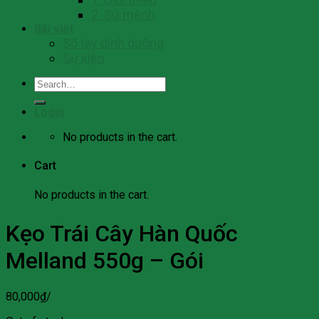
2. Sứ mệnh
Bài viết
Số tay dinh dưỡng
Sự kiện
Search
for:
Login
No products in the cart.
Cart
No products in the cart.
Kẹo Trái Cây Hàn Quốc
Melland 550g – Gói
80,000
₫
/