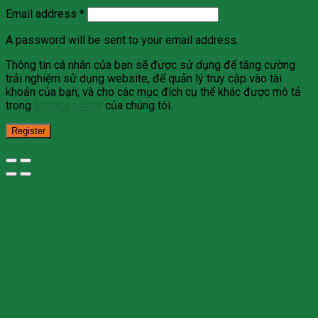
Email address
*
A password will be sent to your email address.
Thông tin cá nhân của bạn sẽ được sử dụng để tăng cường
trải nghiệm sử dụng website, để quản lý truy cập vào tài
khoản của bạn, và cho các mục đích cụ thể khác được mô tả
trong
privacy policy
của chúng tôi.
Register