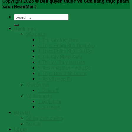
Copyright 2026 ©
Bản quyền thuộc về Cửa hàng thực phẩm
sạch BeanMart
Search
for:
Danh mục
Sản phẩm
1. Trái Cây Việt Nam
2. Thực Phẩm Khô Thiết Yếu
3. Thực Phẩm Khô Hữu Cơ
3. Trái Cây Nhập Khẩu
4. Thịt Và Thủy Hải Sản
5. Rau Nhật Bản – Hữu Cơ
6. Thực Đơn Dinh Dưỡng
7. Ăn Vặt Hợp Gu
Khuyễn mãi
1. Sale off
Về Beanmart
1. Giới thiệu
2. Sứ mệnh
Bài viết
Số tay dinh dưỡng
Sự kiện
Login