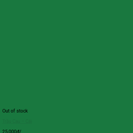
Out of stock
Trầu Cau – Cái
25,000
₫
/