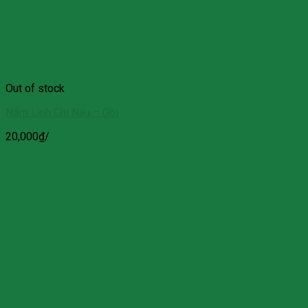
Out of stock
Nấm Linh Chi Nâu – Gói
20,000
₫
/