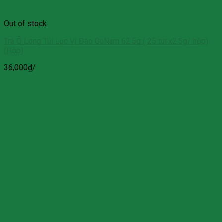
Out of stock
Trà Ô Long Túi Lọc Vị Đào GuNam 62.5g ( 25 túi x2.5g/ hộp)
(Hộp)
36,000
₫
/