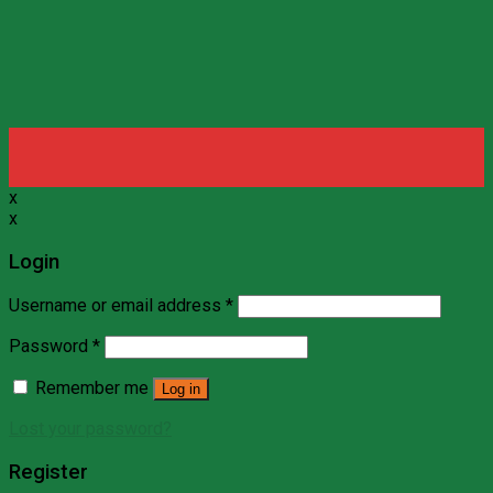
x
x
Login
Username or email address
*
Password
*
Remember me
Log in
Lost your password?
Register