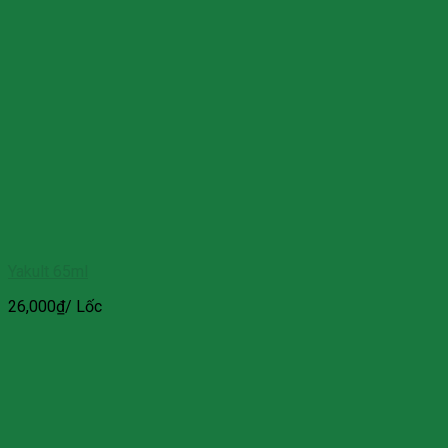
Yakult 65ml
26,000
₫
/ Lốc