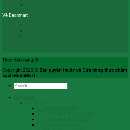
Giới thiệu
Về Beanmart
Chính Sách Thanh Toán & Vận Chuyển
Chính Sách Bảo Mật
Chính Sách Đổi, Hủy, Hoàn Trả
Theo dõi chúng tôi
Copyright 2026 ©
Bản quyền thuộc về Cửa hàng thực phẩm
sạch BeanMart
Search
for:
Danh mục
Sản phẩm
1. Trái Cây Việt Nam
2. Thực Phẩm Khô Thiết Yếu
3. Thực Phẩm Khô Hữu Cơ
3. Trái Cây Nhập Khẩu