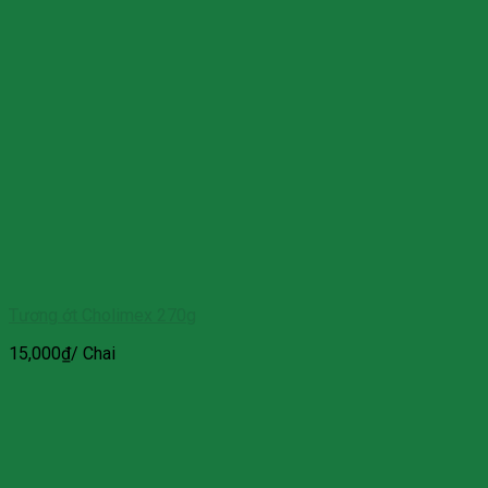
Tương ớt Cholimex 270g
15,000
₫
/ Chai