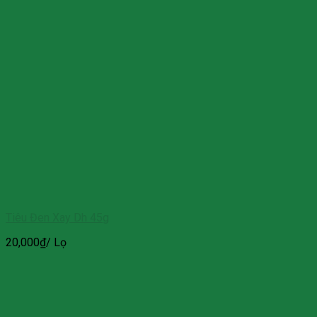
Tiêu Đen Xay Dh 45g
20,000
₫
/ Lọ