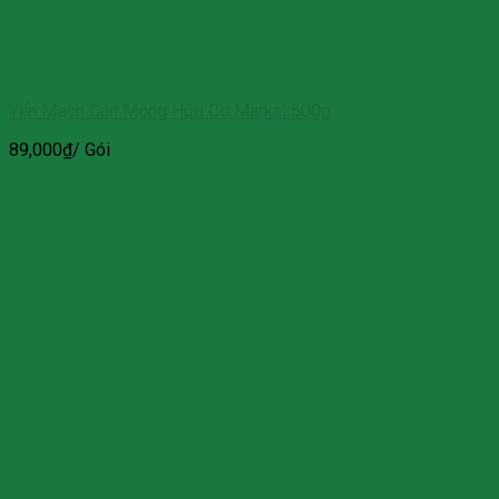
Yến Mạch Cán Mỏng Hữu Cơ Markal 500g
89,000
₫
/ Gói