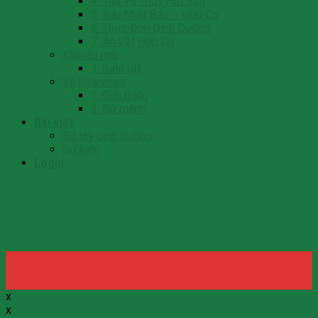
4. Thịt Và Thủy Hải Sản
5. Rau Nhật Bản – Hữu Cơ
6. Thực Đơn Dinh Dưỡng
7. Ăn Vặt Hợp Gu
Khuyễn mãi
1. Sale off
Về Beanmart
1. Giới thiệu
2. Sứ mệnh
Bài viết
Số tay dinh dưỡng
Sự kiện
Login
x
x