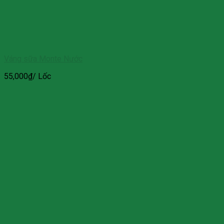
Váng sữa Monte Nước
55,000
₫
/ Lốc