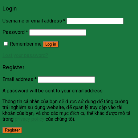
Login
Username or email address
*
Password
*
Remember me
Log in
Lost your password?
Register
Email address
*
A password will be sent to your email address.
Thông tin cá nhân của bạn sẽ được sử dụng để tăng cường
trải nghiệm sử dụng website, để quản lý truy cập vào tài
khoản của bạn, và cho các mục đích cụ thể khác được mô tả
trong
privacy policy
của chúng tôi.
Register