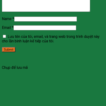
Name
*
Email
*
Lưu tên của tôi, email, và trang web trong trình duyệt này
cho lần bình luận kế tiếp của tôi.
Chụp để lưu mã