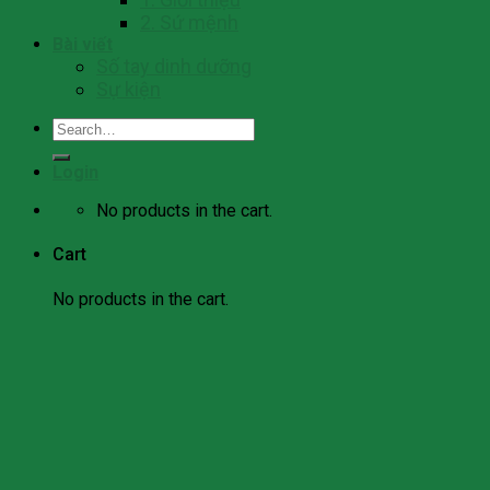
2. Sứ mệnh
Bài viết
Số tay dinh dưỡng
Sự kiện
Search
for:
Login
No products in the cart.
Cart
No products in the cart.