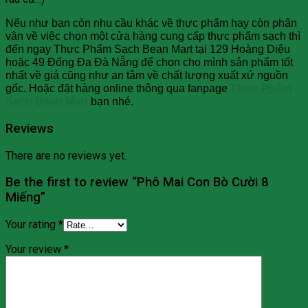
Nếu như bạn còn nhu cầu khác về thực phẩm hay còn phân
vân về việc chọn một cửa hàng cung cấp thực phẩm sạch thì
đến ngay Thực Phẩm Sạch Bean Mart tại 129 Hoàng Diệu
hoặc 49 Đống Đa Đà Nẵng để chọn cho mình sản phẩm tốt
nhất về giá cũng như an tâm về chất lượng xuất xứ nguồn
gốc. Hoặc đặt hàng online thông qua fanpage
Thực Phẩm
Sạch Bean Mart
bạn nhé.
Reviews
There are no reviews yet.
Be the first to review “Phô Mai Con Bò Cười 8
Miếng”
Your rating
*
Your review
*