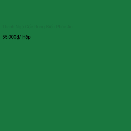
Thanh Ngũ Cốc Rong Biển Phúc An
55,000
₫
/ Hộp