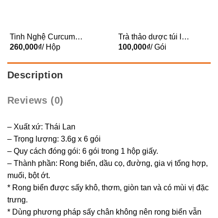
Tinh Nghệ Curcumin
Trà thảo dược túi lọc
100g
260,000
₫
/ Hộp
Atiso Vĩnh Tiến 100g
100,000
₫
/ Gói
Description
Reviews (0)
– Xuất xứ: Thái Lan
– Trọng lượng: 3.6g x 6 gói
– Quy cách đóng gói: 6 gói trong 1 hộp giấy.
– Thành phần: Rong biển, dầu cọ, đường, gia vị tổng hợp,
muối, bột ớt.
* Rong biển được sấy khô, thơm, giòn tan và có mùi vị đặc
trưng.
* Dùng phương pháp sấy chân không nên rong biển vẫn