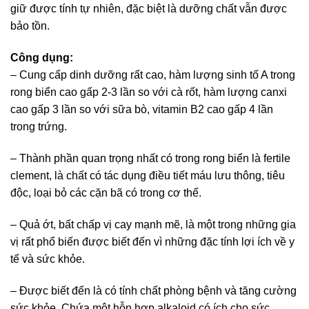
giữ được tính tự nhiên, đặc biệt là dưỡng chất vẫn được
bảo tồn.
Công dụng:
– Cung cấp dinh dưỡng rất cao, hàm lượng sinh tố A trong
rong biển cao gấp 2-3 lần so với cà rốt, hàm lượng canxi
cao gấp 3 lần so với sữa bò, vitamin B2 cao gấp 4 lần
trong trứng.
– Thành phần quan trọng nhất có trong rong biển là fertile
clement, là chất có tác dụng điều tiết máu lưu thông, tiêu
độc, loại bỏ các cặn bã có trong cơ thể.
– Quả ớt, bất chấp vị cay mạnh mẽ, là một trong những gia
vị rất phổ biến được biết đến vì những đặc tính lợi ích về y
tế và sức khỏe.
– Được biết đến là có tính chất phòng bệnh và tăng cường
sức khỏe. Chứa một hỗn hợp alkaloid có ích cho sức