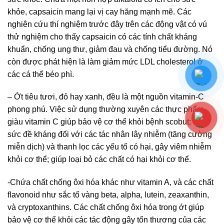
khỏe, capsaicin mang lại vị cay hăng mạnh mẽ. Các
nghiên cứu thí nghiệm trước đây trên các động vật có vú
thử nghiệm cho thấy capsaicin có các tính chất kháng
khuẩn, chống ung thư, giảm đau và chống tiểu đường. Nó
còn được phát hiện là làm giảm mức LDL cholesterol ở
các cá thể béo phì.
– Ớt tiêu tươi, đỏ hay xanh, đều là một nguồn vitamin-C
phong phú. Việc sử dụng thường xuyên các thực phẩm
giàu vitamin C giúp bảo vệ cơ thể khỏi bệnh scobut; tăng
sức đề kháng đối với các tác nhân lây nhiễm (tăng cường
miễn dịch) và thanh lọc các yếu tố có hại, gây viêm nhiễm
khỏi cơ thể; giúp loại bỏ các chất có hại khỏi cơ thể.
-Chứa chất chống ôxi hóa khác như vitamin A, và các chất
flavonoid như sắc tố vàng beta, alpha, lutein, zeaxanthin,
và cryptoxanthins. Các chất chống ôxi hóa trong ớt giúp
bảo vệ cơ thể khỏi các tác động gây tổn thương của các