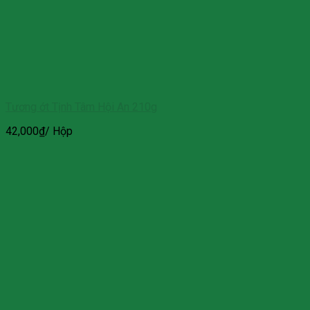
Tương ớt Tịnh Tâm Hội An 210g
42,000
₫
/ Hộp