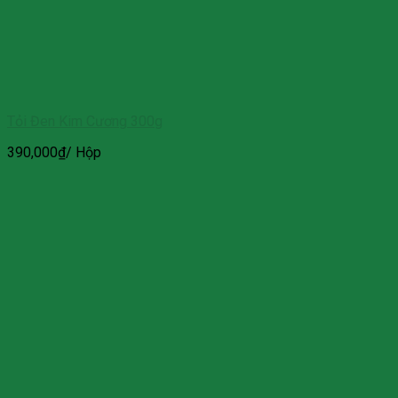
Tỏi Đen Kim Cương 300g
390,000
₫
/ Hộp