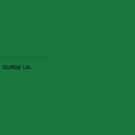
Váng sữa Monte Nước
55,000
₫
/ Lốc