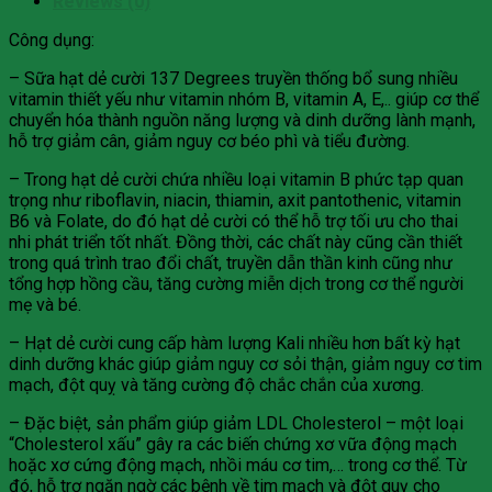
Reviews (0)
Công dụng:
– Sữa hạt dẻ cười 137 Degrees truyền thống bổ sung nhiều
vitamin thiết yếu như vitamin nhóm B, vitamin A, E,.. giúp cơ thể
chuyển hóa thành nguồn năng lượng và dinh dưỡng lành mạnh,
hỗ trợ giảm cân, giảm nguy cơ béo phì và tiểu đường.
– Trong hạt dẻ cười chứa nhiều loại vitamin B phức tạp quan
trọng như riboflavin, niacin, thiamin, axit pantothenic, vitamin
B6 và Folate, do đó hạt dẻ cười có thể hỗ trợ tối ưu cho thai
nhi phát triển tốt nhất. Đồng thời, các chất này cũng cần thiết
trong quá trình trao đổi chất, truyền dẫn thần kinh cũng như
tổng hợp hồng cầu, tăng cường miễn dịch trong cơ thể người
mẹ và bé.
– Hạt dẻ cười cung cấp hàm lượng Kali nhiều hơn bất kỳ hạt
dinh dưỡng khác giúp giảm nguy cơ sỏi thận, giảm nguy cơ tim
mạch, đột quỵ và tăng cường độ chắc chắn của xương.
– Đặc biệt, sản phẩm giúp giảm LDL Cholesterol – một loại
“Cholesterol xấu” gây ra các biến chứng xơ vữa động mạch
hoặc xơ cứng động mạch, nhồi máu cơ tim,… trong cơ thể. Từ
đó, hỗ trợ ngăn ngờ các bệnh về tim mạch và đột quỵ cho