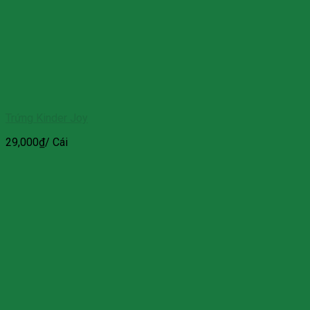
Trứng Kinder Joy
29,000
₫
/ Cái