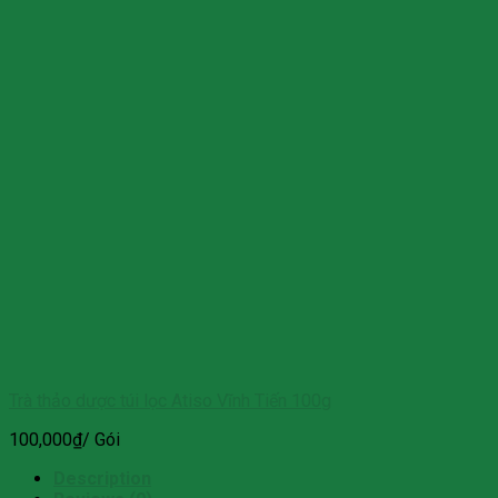
Trà thảo dược túi lọc Atiso Vĩnh Tiến 100g
100,000
₫
/ Gói
Description