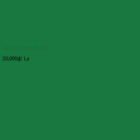
Tiêu Đen Xay Dh 45g
20,000
₫
/ Lọ