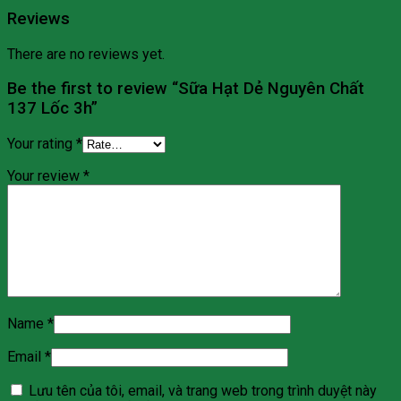
Reviews
There are no reviews yet.
Be the first to review “Sữa Hạt Dẻ Nguyên Chất
137 Lốc 3h”
Your rating
*
Your review
*
Name
*
Email
*
Lưu tên của tôi, email, và trang web trong trình duyệt này