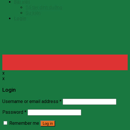
Bài viết
Số tay dinh dưỡng
Sự kiện
Login
x
x
Login
Username or email address
*
Password
*
Remember me
Log in