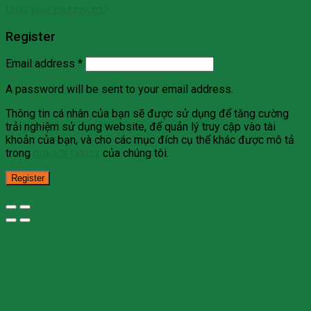
Lost your password?
Register
Email address
*
A password will be sent to your email address.
Thông tin cá nhân của bạn sẽ được sử dụng để tăng cường
trải nghiệm sử dụng website, để quản lý truy cập vào tài
khoản của bạn, và cho các mục đích cụ thể khác được mô tả
trong
privacy policy
của chúng tôi.
Register