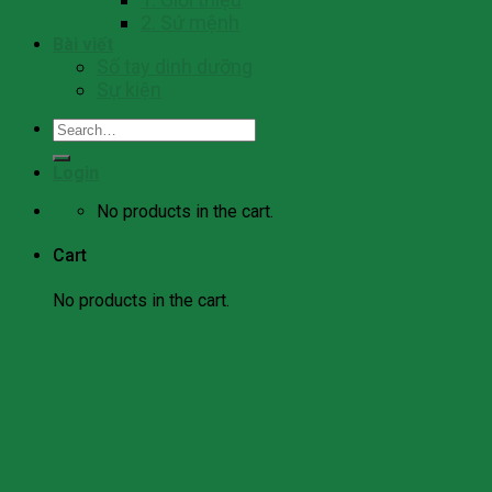
2. Sứ mệnh
Bài viết
Số tay dinh dưỡng
Sự kiện
Search
for:
Login
No products in the cart.
Cart
No products in the cart.