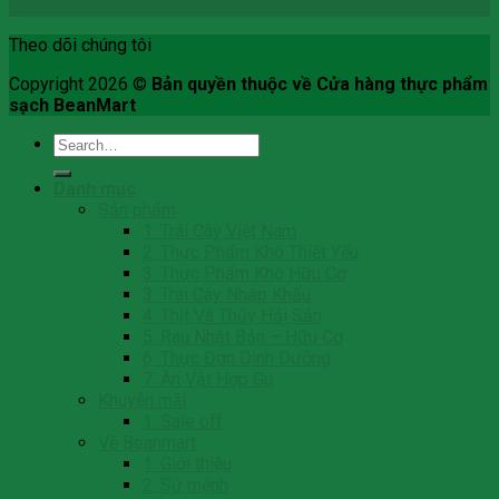
Theo dõi chúng tôi
Copyright 2026 ©
Bản quyền thuộc về Cửa hàng thực phẩm
sạch BeanMart
Search
for:
Danh mục
Sản phẩm
1. Trái Cây Việt Nam
2. Thực Phẩm Khô Thiết Yếu
3. Thực Phẩm Khô Hữu Cơ
3. Trái Cây Nhập Khẩu
4. Thịt Và Thủy Hải Sản
5. Rau Nhật Bản – Hữu Cơ
6. Thực Đơn Dinh Dưỡng
7. Ăn Vặt Hợp Gu
Khuyễn mãi
1. Sale off
Về Beanmart
1. Giới thiệu
2. Sứ mệnh