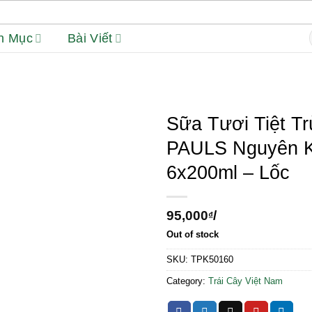
h Mục
Bài Viết
f
Sữa Tươi Tiệt T
PAULS Nguyên 
6x200ml – Lốc
95,000
/
₫
Out of stock
SKU:
TPK50160
Category:
Trái Cây Việt Nam