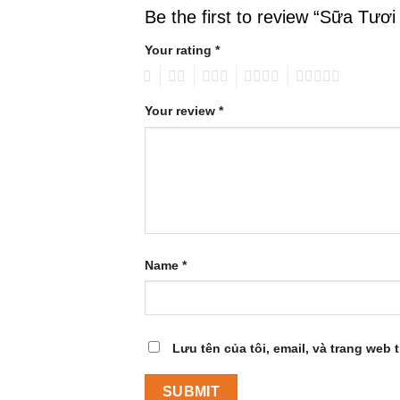
Be the first to review “Sữa Tư
Your rating
*
1
2
3
4
5
Your review
*
Name
*
Lưu tên của tôi, email, và trang web t