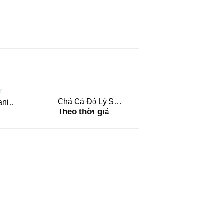
Chả Cá Đỏ Lý Sơn
Rau Câu Chess
ani
OUT OF S
 STOCK
Theo thời giá
80,000
₫
/
sống – chiên
Hộp
BeanMart – kg