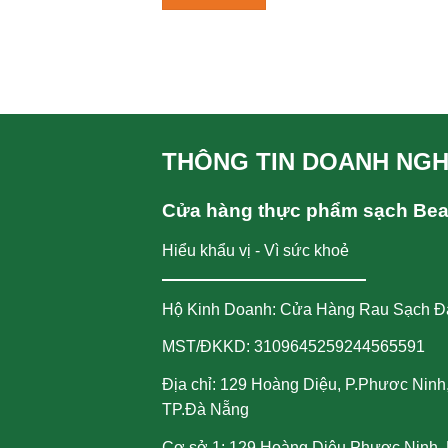
THÔNG TIN DOANH NGH
Cửa hàng thực phẩm sạch Be
Hiểu khẩu vị - Vì sức khoẻ
Hộ Kinh Doanh: Cửa Hàng Rau Sạch Đ
MST/ĐKKD: 3109645259244565591
Địa chỉ: 129 Hoàng Diệu, P.Phươc Ninh
TP.Đà Nẵng
Cơ sở 1: 129 Hoàng Diệu,Phươc Ninh, 