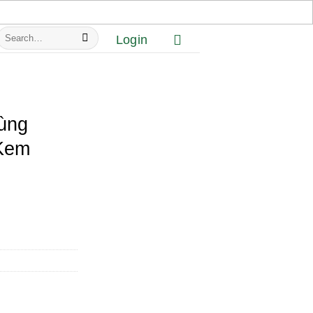
Search
Login
or:
rùng
Kem