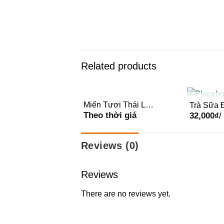
Related products
Miến Tươi Thái Lan
Trà Sữa
OUT OF STOCK
OUT 
Theo thời giá
200gr – Gói
32,000
₫
/
Đen OKF 
Chai
Reviews (0)
Reviews
There are no reviews yet.