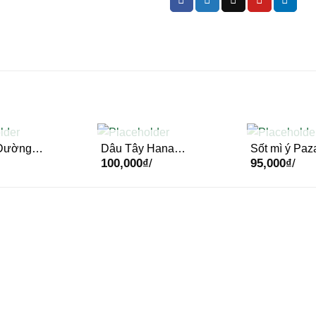
 Đường
Dâu Tây Hana
Sốt mì ý Paz
OF STOCK
OUT OF STOCK
OUT OF
100,000
₫
/
95,000
₫
/
390ml –
300g – Hôp
400gr – Hộp