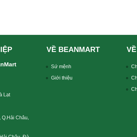
IỆP
VỀ BEANMART
VỀ
anMart
Sứ mệnh
Ch
Giới thiệu
Ch
Ch
à Lạt
, Q.Hải Châu,
Hải Châu, Đà