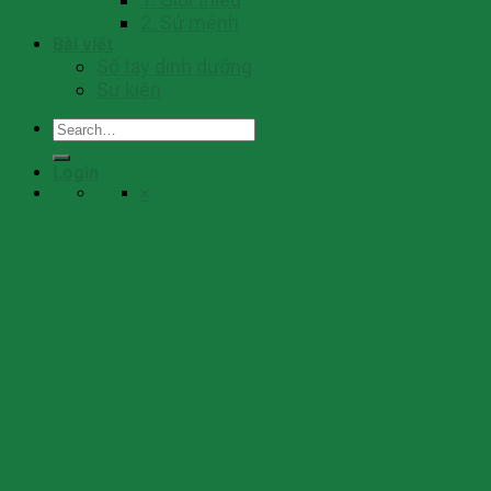
2. Sứ mệnh
Bài viết
Số tay dinh dưỡng
Sự kiện
Search
for:
Login
×