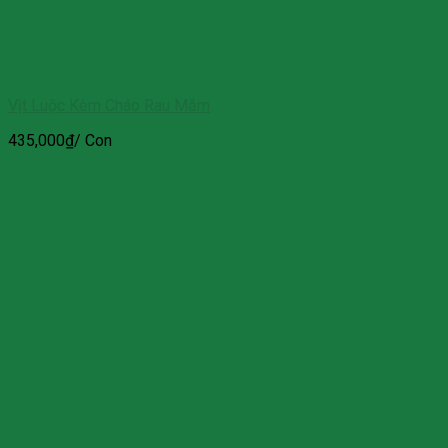
Vịt Luộc Kèm Cháo Rau Mắm
435,000
₫
/ Con