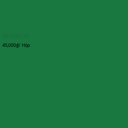
Bún Măng Vịt
45,000
₫
/ Hộp