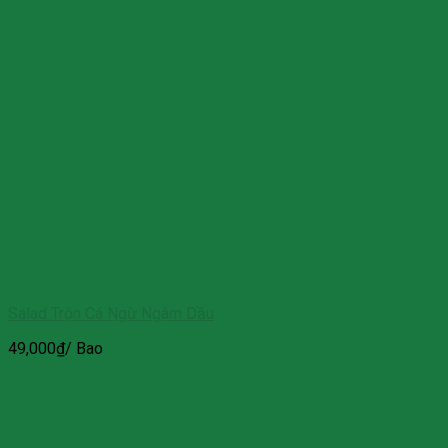
Salad Trộn Cá Ngừ Ngâm Dầu
49,000
₫
/ Bao