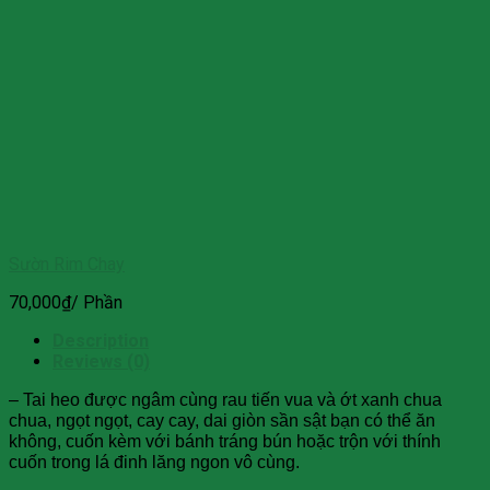
Sườn Rim Chay
70,000
₫
/ Phần
Description
Reviews (0)
– Tai heo được ngâm cùng rau tiến vua và ớt xanh chua
chua, ngọt ngọt, cay cay, dai giòn sần sật bạn có thể ăn
không, cuốn kèm với bánh tráng bún hoặc trộn với thính
cuốn trong lá đinh lăng ngon vô cùng.