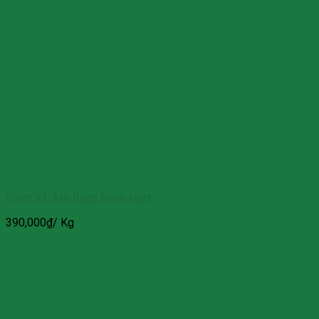
Sườn Xíu Mè Rang Bean Mart
390,000
₫
/ Kg