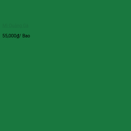
Mì Quảng Gà
55,000
₫
/ Bao