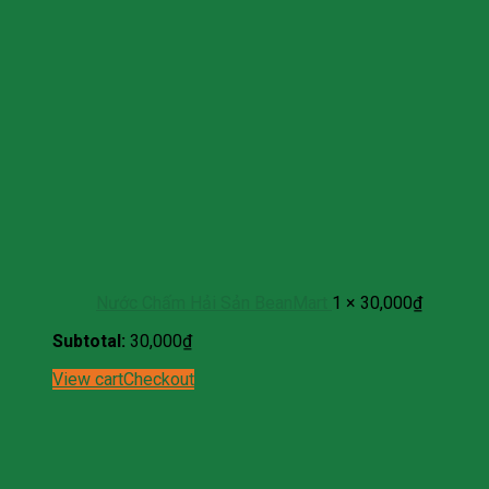
Nước Chấm Hải Sản BeanMart
1 ×
30,000
₫
Subtotal:
30,000
₫
View cart
Checkout