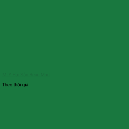
Mì Ý Hải Sản Bean Mart
Theo thời giá