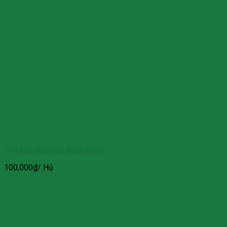
Thịt Kho Ruốc Sả Bean Mart
100,000
₫
/ Hủ