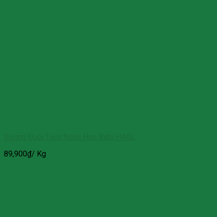
Xương Đuôi Tươi Ngon Heo Babi HAGL
89,900
₫
/ Kg