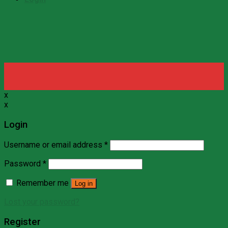
x
x
Login
Username or email address
*
Password
*
Remember me
Log in
Lost your password?
Register