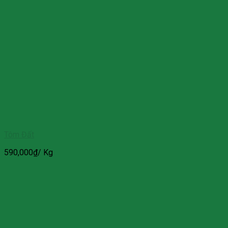
Tôm Đất
590,000
₫
/ Kg