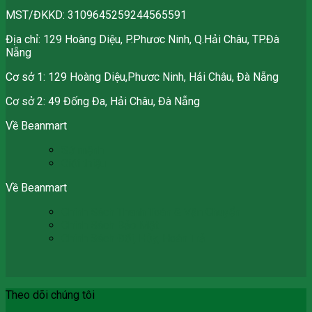
MST/ĐKKD: 3109645259244565591
Địa chỉ: 129 Hoàng Diệu, P.Phươc Ninh, Q.Hải Châu, TP.Đà
Nẵng
Cơ sở 1: 129 Hoàng Diệu,Phươc Ninh, Hải Châu, Đà Nẵng
Cơ sở 2: 49 Đống Đa, Hải Châu, Đà Nẵng
Về Beanmart
Sứ mệnh
Giới thiệu
Về Beanmart
Chính Sách Thanh Toán & Vận Chuyển
Chính Sách Bảo Mật
Chính Sách Đổi, Hủy, Hoàn Trả
Theo dõi chúng tôi