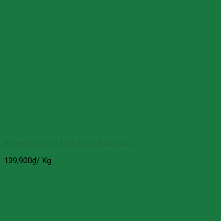
Khoanh Giò heo Tươi Ngon Babi HAGL
139,900
₫
/ Kg