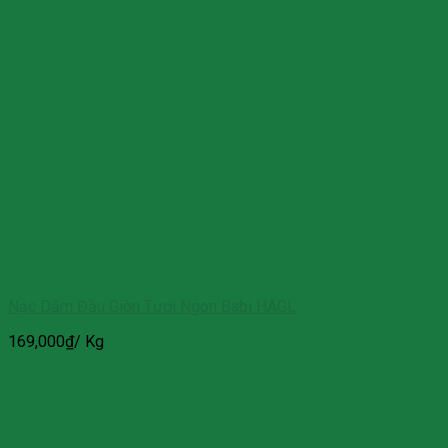
Nạc Dăm Đầu Giòn Tươi Ngon Babi HAGL
169,000
₫
/ Kg