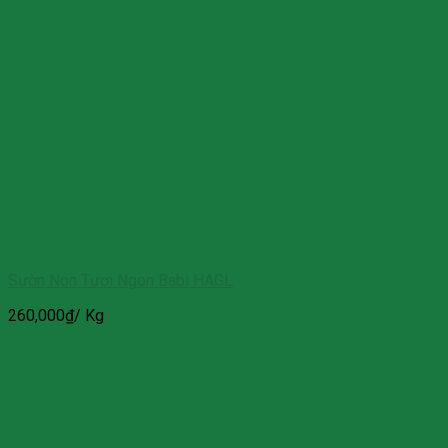
Sườn Non Tươi Ngon Babi HAGL
260,000
₫
/ Kg