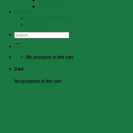
2. Sứ mệnh
Bài viết
Số tay dinh dưỡng
Sự kiện
Search
for:
Login
No products in the cart.
Cart
No products in the cart.