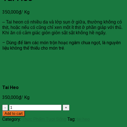
350,000
₫
/ Kg
– Tai heon có nhiều da và lớp sụn ở giữa, thường không có
thịt, hoặc nếu có cũng chỉ xen một ít thịt ở phần giáp với thủ.
Khi ăn có cảm giác giòn giòn sật sật không hề ngấy.
– Dùng để làm các món trộn hoạc ngâm chua ngọt, là nguyên
liệu không thể thiếu cho món tré.
Tai Heo
350,000
₫
/ Kg
Tai
Heo
Add to cart
quantity
Category:
Thực Phẩm Tươi Sống
Tag:
tai heo