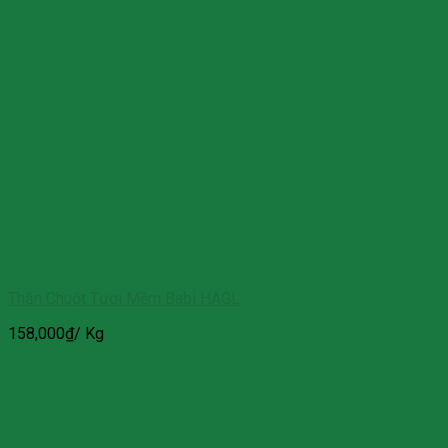
Thăn Chuột Tươi Mềm Babi HAGL
158,000
₫
/ Kg