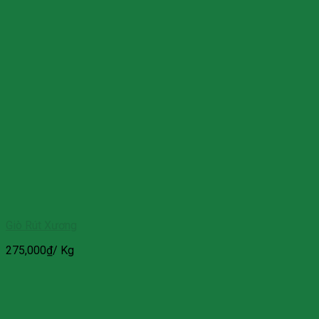
Giò Rút Xương
275,000
₫
/ Kg