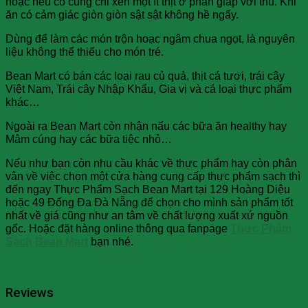
hoặc nếu có cũng chỉ xen một ít thịt ở phần giáp với thủ. Khi
ăn có cảm giác giòn giòn sật sật không hề ngấy.
D
ùng để làm các món trộn hoạc ngâm chua ngọt, là nguyên
liệu không thể thiếu cho món tré.
Bean Mart có bán các loại rau củ quả, thịt cá tươi, trái cây
Việt Nam, Trái cây Nhập Khẩu, Gia vị và cá loại thực phẩm
khác…
Ngoài ra Bean Mart còn nhận nấu các bữa ăn healthy hay
Mâm cúng hay các bữa tiệc nhỏ…
Nếu như bạn còn nhu cầu khác về thực phẩm hay còn phân
vân về việc chọn một cửa hàng cung cấp thực phẩm sạch thì
đến ngay Thực Phẩm Sạch Bean Mart tại 129 Hoàng Diệu
hoặc 49 Đống Đa Đà Nẵng để chọn cho mình sản phẩm tốt
nhất về giá cũng như an tâm về chất lượng xuất xứ nguồn
gốc. Hoặc đặt hàng online thông qua fanpage
Thực Phẩm
Sạch Bean Mart
bạn nhé.
Reviews