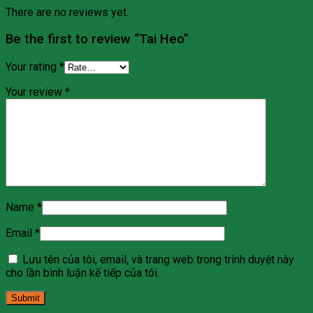
There are no reviews yet.
Be the first to review “Tai Heo”
Your rating
*
Your review
*
Name
*
Email
*
Lưu tên của tôi, email, và trang web trong trình duyệt này
cho lần bình luận kế tiếp của tôi.