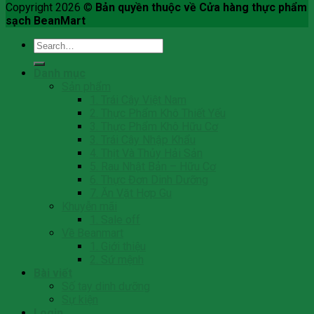
Copyright 2026 ©
Bản quyền thuộc về Cửa hàng thực phẩm
sạch BeanMart
Search
for:
Danh mục
Sản phẩm
1. Trái Cây Việt Nam
2. Thực Phẩm Khô Thiết Yếu
3. Thực Phẩm Khô Hữu Cơ
3. Trái Cây Nhập Khẩu
4. Thịt Và Thủy Hải Sản
5. Rau Nhật Bản – Hữu Cơ
6. Thực Đơn Dinh Dưỡng
7. Ăn Vặt Hợp Gu
Khuyễn mãi
1. Sale off
Về Beanmart
1. Giới thiệu
2. Sứ mệnh
Bài viết
Số tay dinh dưỡng
Sự kiện
Login