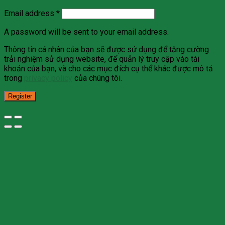
Email address
*
A password will be sent to your email address.
Thông tin cá nhân của bạn sẽ được sử dụng để tăng cường
trải nghiệm sử dụng website, để quản lý truy cập vào tài
khoản của bạn, và cho các mục đích cụ thể khác được mô tả
trong
privacy policy
của chúng tôi.
Register