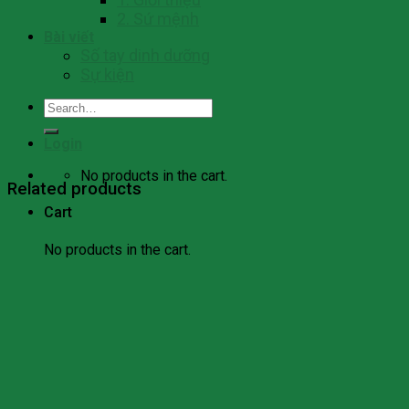
2. Sứ mệnh
Bài viết
Số tay dinh dưỡng
Sự kiện
Search
for:
Login
No products in the cart.
Related products
Cart
No products in the cart.