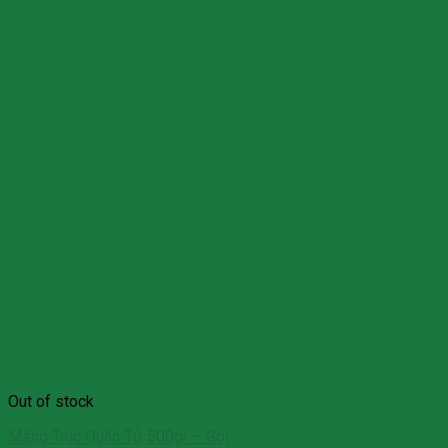
Out of stock
Măng Trúc Quân Tử 500gr – Gói