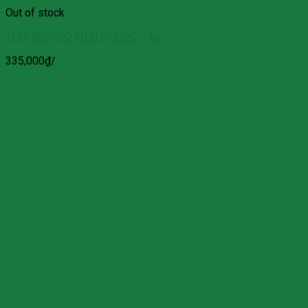
Out of stock
THIT BO PHO TIEN PHUOC – kg
335,000
₫
/