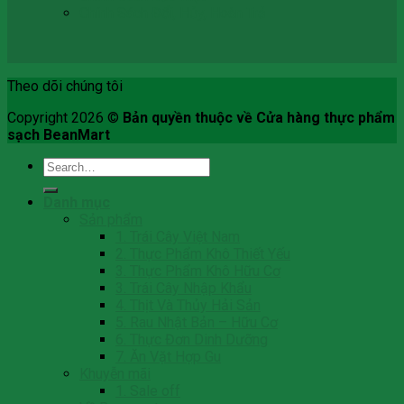
Chính Sách Đổi, Hủy, Hoàn Trả
Theo dõi chúng tôi
Copyright 2026 ©
Bản quyền thuộc về Cửa hàng thực phẩm
sạch BeanMart
Search
for:
Danh mục
Sản phẩm
1. Trái Cây Việt Nam
2. Thực Phẩm Khô Thiết Yếu
3. Thực Phẩm Khô Hữu Cơ
3. Trái Cây Nhập Khẩu
4. Thịt Và Thủy Hải Sản
5. Rau Nhật Bản – Hữu Cơ
6. Thực Đơn Dinh Dưỡng
7. Ăn Vặt Hợp Gu
Khuyễn mãi
1. Sale off