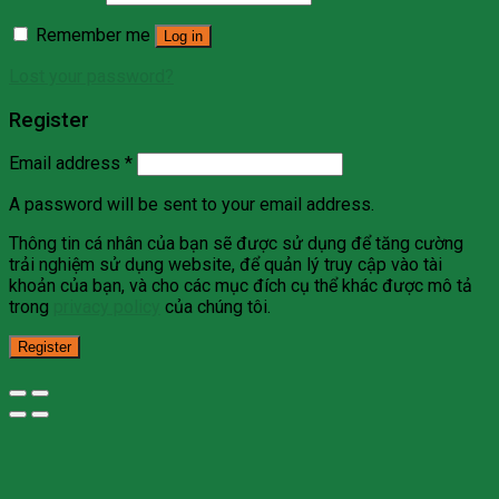
Remember me
Log in
Lost your password?
Register
Email address
*
A password will be sent to your email address.
Thông tin cá nhân của bạn sẽ được sử dụng để tăng cường
trải nghiệm sử dụng website, để quản lý truy cập vào tài
khoản của bạn, và cho các mục đích cụ thể khác được mô tả
trong
privacy policy
của chúng tôi.
Register