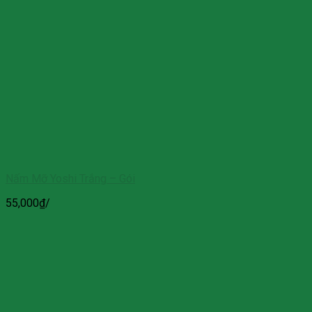
Nấm Mỡ Yoshi Trắng – Gói
55,000
₫
/