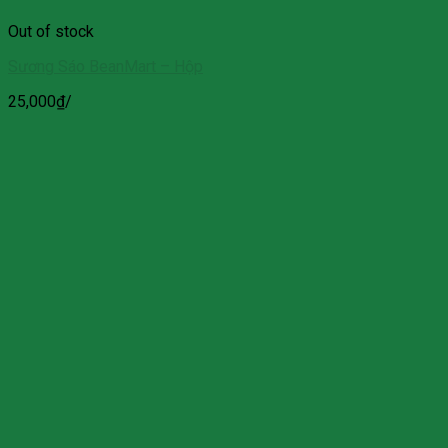
Out of stock
Sương Sáo BeanMart – Hộp
25,000
₫
/