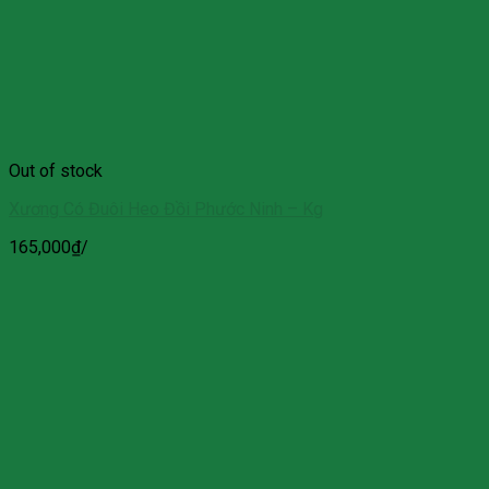
Out of stock
Xương Có Đuôi Heo Đồi Phước Ninh – Kg
165,000
₫
/