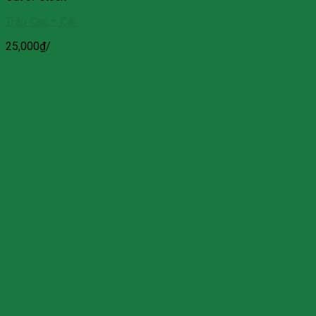
Trầu Cau – Cái
25,000
₫
/