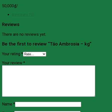
50,000
₫
/
Reviews (0)
Reviews
There are no reviews yet.
Be the first to review “Táo Ambrosia – kg”
Your rating
*
Your review
*
Name
*