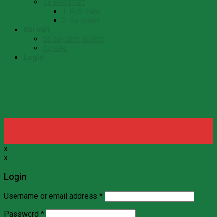
Về Beanmart
1. Giới thiệu
2. Sứ mệnh
Bài viết
Số tay dinh dưỡng
Sự kiện
Login
x
x
Login
Username or email address
*
Password
*