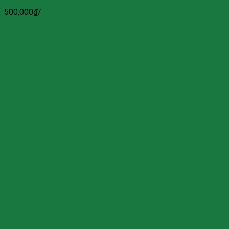
500,000
₫
/