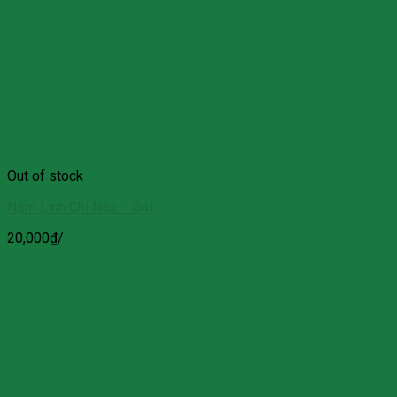
Out of stock
Nấm Linh Chi Nâu – Gói
20,000
₫
/