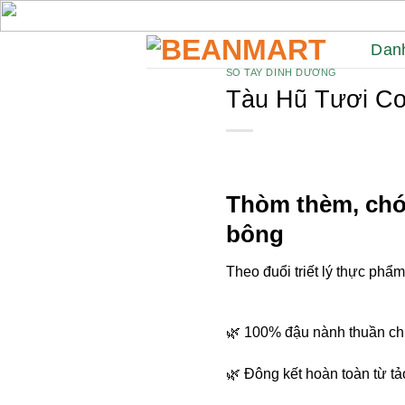
Skip
to
Dan
content
SỐ TAY DINH DƯỠNG
Tàu Hũ Tươi Co
Thòm thèm, chóp
bông
Theo đuổi triết lý thực ph
🌿 100% đậu nành thuần ch
🌿 Đông kết hoàn toàn từ tả