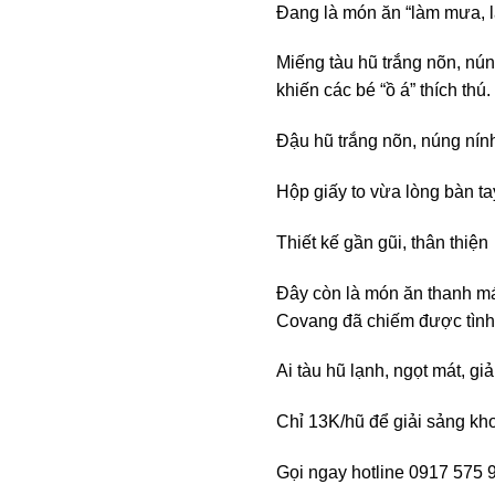
Đang là món ăn “làm mưa, là
Miếng tàu hũ trắng nõn, nú
khiến các bé “ồ á” thích thú.
Đậu hũ trắng nõn, núng nính
Hộp giấy to vừa lòng bàn ta
Thiết kế gần gũi, thân thiện
Đây còn là món ăn thanh mát
Covang đã chiếm được tình
Ai tàu hũ lạnh, ngọt mát, gi
Chỉ 13K/hũ để giải sảng kh
Gọi ngay hotline 0917 575 9