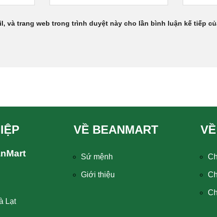
l, và trang web trong trình duyệt này cho lần bình luận kế tiếp của
IỆP
VỀ BEANMART
VỀ
anMart
Sứ mệnh
Ch
Giới thiệu
Ch
Ch
à Lạt