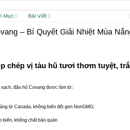
h Mục
Bài Viết
f
vang – Bí Quyết Giải Nhiệt Mùa Nắn
 chép vị tàu hũ tươi thơm tuyệt, t
ẩm sạch, đậu hũ Covang được làm từ:
ủng từ Canada, không biến đổi gen NonGMO,
o biển, không chất bảo quản