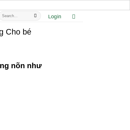
Search
Login
or:
g Cho bé
rắng nõn như