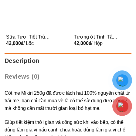
Sữa Tươi Tiệt Trùng
Tương ớt Tịnh Tâm
Meadow Fresh
42,000
₫
/ Lốc
Hội An 210g
42,000
₫
/ Hộp
200ml lốc 3 hộp
Description
Reviews (0)
Cốt me Mikiri 250g đã được tách hạt 100% nguyên chất từ
trái me, bạn chỉ cần mua về là có thể sử dụng được ngay
mà không cần mất thười gian loại bỏ hạt me.
Giúp tiết kiệm thời gian và công sức khi vào bếp, có thể
dùng làm gia vị nấu canh chua hoặc dùng làm gia vị chế