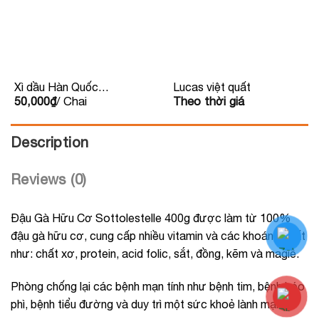
Xì dầu Hàn Quốc
Lucas việt quất
50,000
₫
/ Chai
Theo thời giá
500ml
Description
Reviews (0)
Đậu Gà Hữu Cơ Sottolestelle 400g được làm từ 100%
đậu gà hữu cơ, cung cấp nhiều vitamin và các khoáng chất
như: chất xơ, protein, acid folic, sắt, đồng, kẽm và magiê.
Phòng chống lại các bệnh mạn tính như bệnh tim, bệnh béo
phì, bệnh tiểu đường và duy trì một sức khoẻ lành mạnh.