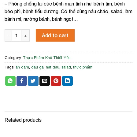
– Phòng chống lại các bệnh mạn tính như bệnh tim, bệnh
béo phì, bệnh tiểu đường. Có thể dùng nấu cháo, salad, làm
bánh mì, nướng bánh, bánh ngọt…
Đậu Gà Hữu Cơ Sottolestelle 400g quantity
Add to cart
Category:
Thực Phẩm Khô Thiết Yếu
Tags:
ăn dặm
,
đậu gà
,
hạt đậu
,
salad
,
thực phẩm
Related products