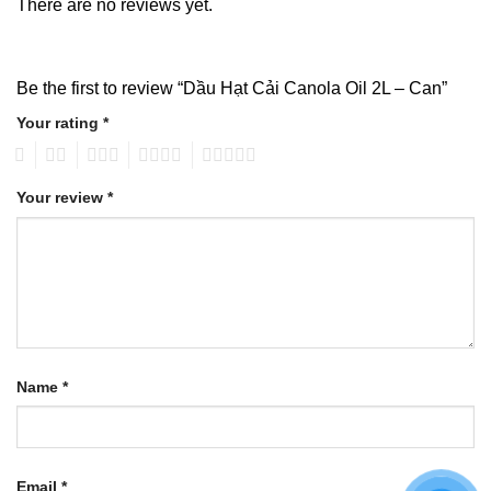
There are no reviews yet.
Be the first to review “Dầu Hạt Cải Canola Oil 2L – Can”
Your rating
*
1
2
3
4
5
Your review
*
Name
*
Email
*