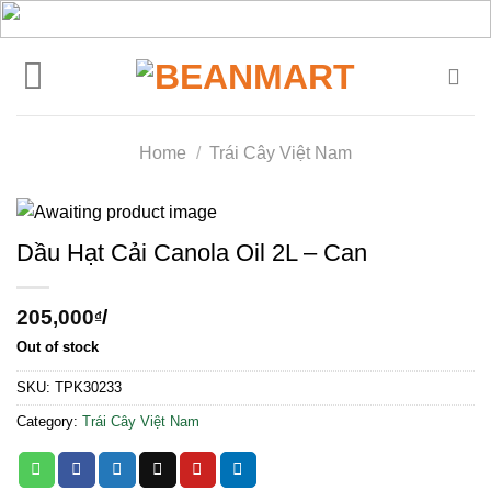
Skip
to
content
Home
/
Trái Cây Việt Nam
Dầu Hạt Cải Canola Oil 2L – Can
205,000
/
₫
Out of stock
SKU:
TPK30233
Category:
Trái Cây Việt Nam