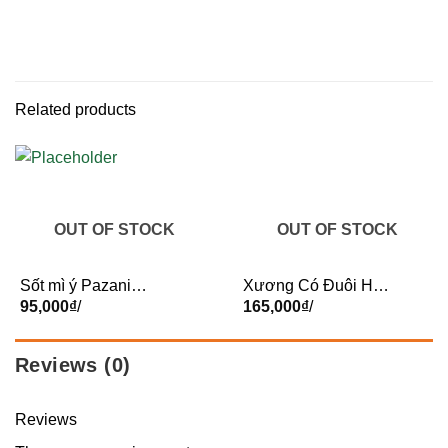
Related products
OUT OF STOCK
OUT OF STOCK
Sốt mì ý Pazani
Xương Có Đuôi Heo
400gr – Hộp
95,000
₫
/
Đồi Phước Ninh –
165,000
₫
/
Kg
Reviews (0)
Reviews