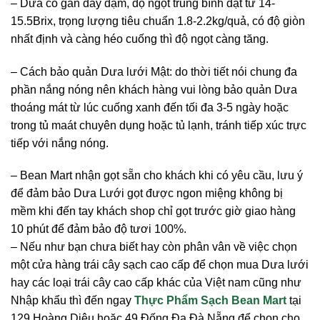
– Dưa có gân dày đậm, độ ngọt trung bình đạt từ 14-
15.5Brix, trọng lượng tiêu chuẩn 1.8-2.2kg/quả, có độ giòn
nhất định và càng héo cuống thì độ ngọt càng tăng.
– Cách bảo quản Dưa lưới Mật: do thời tiết nói chung đa
phần nắng nóng nên khách hàng vui lòng bảo quản Dưa
thoáng mát từ lúc cuống xanh đến tối đa 3-5 ngày hoặc
trong tủ maát chuyên dụng hoặc tủ lạnh, tránh tiếp xúc trực
tiếp với nắng nóng.
– Bean Mart nhận gọt sẵn cho khách khi có yêu cầu, lưu ý
để đảm bảo Dưa Lưới gọt được ngon miệng không bị
mềm khi đến tay khách shop chỉ gọt trước giờ giao hàng
10 phút để đảm bảo độ tươi 100%.
– Nếu như bạn chưa biết hay còn phân vân về việc chọn
một cửa hàng trái cây sạch cao cấp để chọn mua Dưa lưới
hay các loại trái cây cao cấp khác của Việt nam cũng như
Nhập khẩu thì đến ngay
Thực Phẩm Sạch Bean Mart
tại
129 Hoàng Diệu hoặc 49 Đống Đa Đà Nẵng để chọn cho