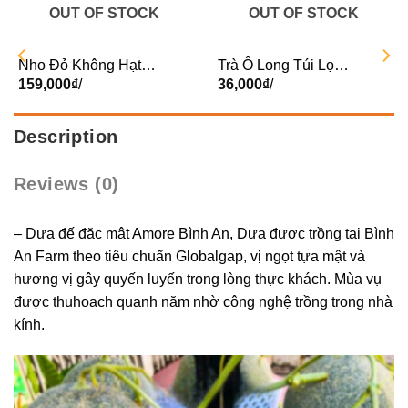
OUT OF STOCK
OUT OF STOCK
Nho Đỏ Không Hạt
Trà Ô Long Túi Lọc
Mỹ
159,000
₫
/
Vị Đào GuNam
36,000
₫
/
62.5g ( 25 túi x2.5g/
hộp) (Hộp)
Description
Reviews (0)
– Dưa đế đặc mật Amore Bình An, Dưa được trồng tại Bình
An Farm theo tiêu chuẩn Globalgap, vị ngọt tựa mật và
hương vị gây quyến luyến trong lòng thực khách. Mùa vụ
được thuhoach quanh năm nhờ công nghệ trồng trong nhà
kính.