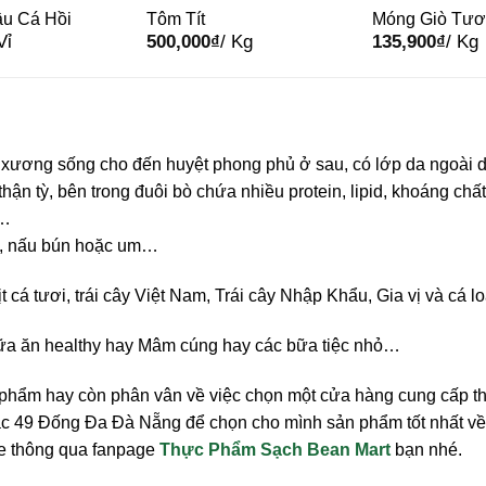
u Cá Hồi
Tôm Tít
Móng Giò Tươ
Vỉ
500,000
₫
/ Kg
135,900
₫
/ Kg
Ngon Babi H
xương sống cho đến huyệt phong phủ ở sau, có lớp da ngoài dai 
thận tỳ, bên trong đuôi bò chứa nhiều protein, lipid, khoáng chất,
 …
n, nấu bún hoặc um…
ịt cá tươi, trái cây Việt Nam, Trái cây Nhập Khẩu, Gia vị và cá
ữa ăn healthy hay Mâm cúng hay các bữa tiệc nhỏ…
 phẩm hay còn phân vân về việc chọn một cửa hàng cung cấp 
c 49 Đống Đa Đà Nẵng để chọn cho mình sản phẩm tốt nhất về
ne thông qua fanpage
Thực Phẩm Sạch Bean Mart
bạn nhé.