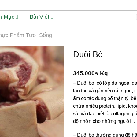
h Mục
Bài Viết
f
hực Phẩm Tươi Sống
Đuôi Bò
345,000
/ Kg
₫
– Đuôi bò có lớp da ngoài dai
lẫn thịt và gân nên rất ngon, c
ấm có tác dụng bổ thận tỳ, bê
chứa nhiều protein, lipid, kho
sắt và đặc biệt là collagen g
độ nhờn cho những người …
– Đuôi bò thường dùng để h