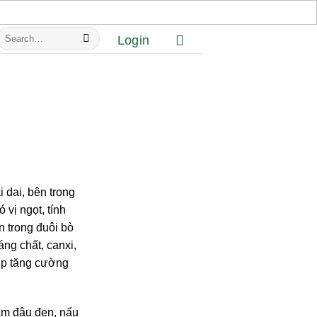
Search
Login
or:
 dai, bên trong
ó vị ngọt, tính
n trong đuôi bò
áng chất, canxi,
iúp tăng cường
ầm đậu đen, nấu