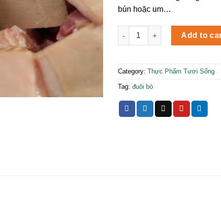
bún hoặc um…
Đuôi Bò quantity
Add to ca
Category:
Thực Phẩm Tươi Sống
Tag:
đuôi bò