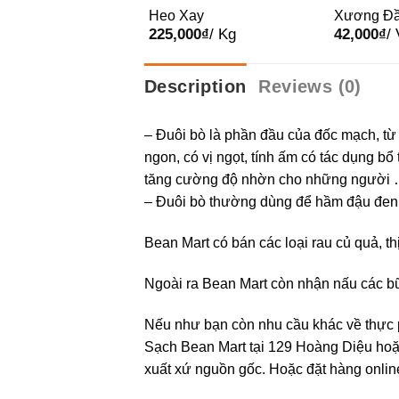
Đùi Tươi Ngon
Heo Xay
Xương Đầ
000
₫
/ Kg
225,000
₫
/ Kg
42,000
₫
/ 
 HAGL
Description
Reviews (0)
– Đuôi bò là phần đầu của đốc mạch, từ 
ngon, có vị ngọt, tính ấm có tác dụng bổ 
tăng cường độ nhờn cho những người
– Đuôi bò thường dùng để hầm đậu đe
Bean Mart có bán các loại rau củ quả, th
Ngoài ra Bean Mart còn nhận nấu các b
Nếu như bạn còn nhu cầu khác về thực
Sạch Bean Mart tại 129 Hoàng Diệu hoặ
xuất xứ nguồn gốc. Hoặc đặt hàng onli