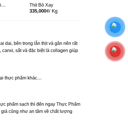
i
Thịt Bò Xay
335,000
₫
/ Kg
AGL
dai, bên trong lẫn thịt và gân nên rất
 canxi, sắt và đặc biệt là collagen giúp
 loại thực phẩm khác…
thực phẩm sạch thì đến ngay Thực Phẩm
 giá cũng như an tâm về chất lượng