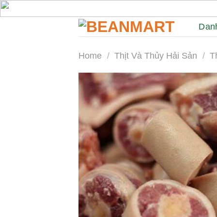
Skip
to
Dan
content
Home
/
Thịt Và Thủy Hải Sản
/
T