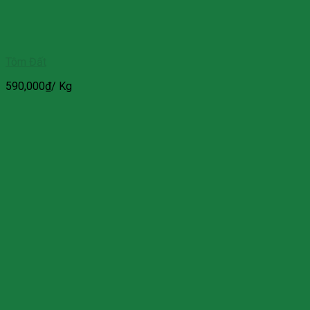
Tôm Đất
590,000
₫
/ Kg