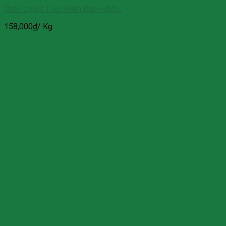
Thăn Chuột Tươi Mềm Babi HAGL
158,000
₫
/ Kg