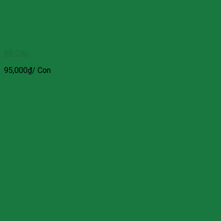
Bồ Câu
95,000
₫
/ Con