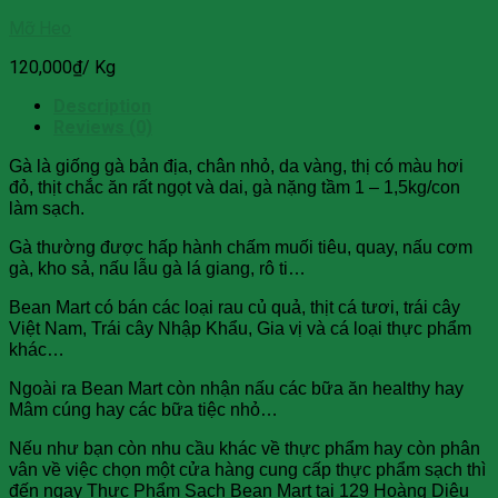
Mỡ Heo
120,000
₫
/ Kg
Description
Reviews (0)
Gà là giống gà bản địa, chân nhỏ, da vàng, thị có màu hơi
đỏ, thịt chắc ăn rất ngọt và dai, gà nặng tầm 1 – 1,5kg/con
làm sạch.
Gà thường được hấp hành chấm muối tiêu, quay, nấu cơm
gà, kho sả, nấu lẫu gà lá giang, rô ti…
Bean Mart có bán các loại rau củ quả, thịt cá tươi, trái cây
Việt Nam, Trái cây Nhập Khẩu, Gia vị và cá loại thực phẩm
khác…
Ngoài ra Bean Mart còn nhận nấu các bữa ăn healthy hay
Mâm cúng hay các bữa tiệc nhỏ…
Nếu như bạn còn nhu cầu khác về thực phẩm hay còn phân
vân về việc chọn một cửa hàng cung cấp thực phẩm sạch thì
đến ngay Thực Phẩm Sạch Bean Mart tại 129 Hoàng Diệu