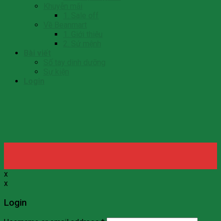
Khuyễn mãi
1. Sale off
Về Beanmart
1. Giới thiệu
2. Sứ mệnh
Bài viết
Số tay dinh dưỡng
Sự kiện
Login
x
x
Login