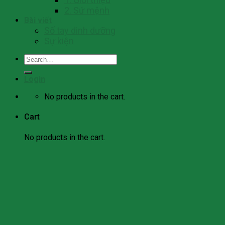
2. Sứ mệnh
Bài viết
Số tay dinh dưỡng
Sự kiện
Search
for:
Login
No products in the cart.
Cart
No products in the cart.