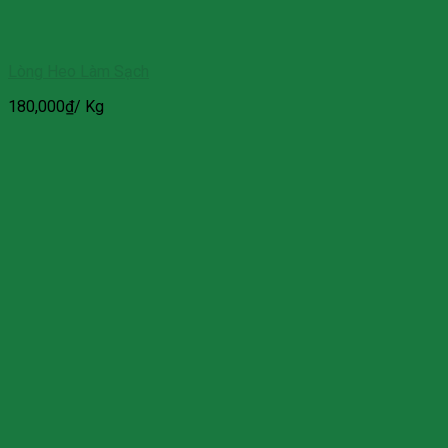
Lòng Heo Làm Sạch
180,000
₫
/ Kg