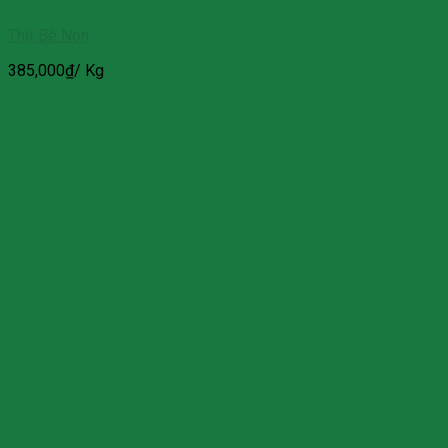
Thịt Bê Non
385,000
₫
/ Kg