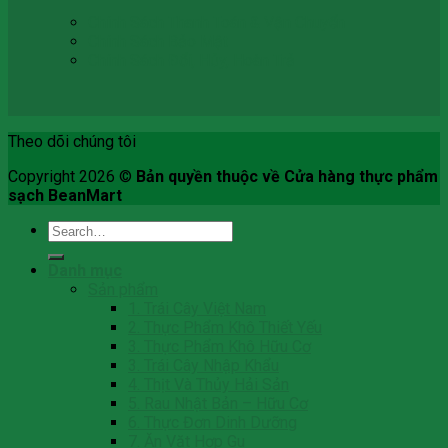
Chính Sách Thanh Toán & Vận Chuyển
Chính Sách Bảo Mật
Chính Sách Đổi, Hủy, Hoàn Trả
Theo dõi chúng tôi
Copyright 2026 ©
Bản quyền thuộc về Cửa hàng thực phẩm
sạch BeanMart
Search
for:
Danh mục
Sản phẩm
1. Trái Cây Việt Nam
2. Thực Phẩm Khô Thiết Yếu
3. Thực Phẩm Khô Hữu Cơ
3. Trái Cây Nhập Khẩu
4. Thịt Và Thủy Hải Sản
5. Rau Nhật Bản – Hữu Cơ
6. Thực Đơn Dinh Dưỡng
7. Ăn Vặt Hợp Gu