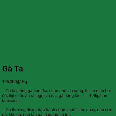
Gà Ta
195,000
₫
/ Kg
– Gà là giống gà bản địa, chân nhỏ, da vàng, thị có màu hơi
đỏ, thịt chắc ăn rất ngọt và dai, gà nặng tầm 1 – 1,5kg/con
làm sạch.
– Gà thường được hấp hành chấm muối tiêu, quay, nấu cơm
gà, kho sả, nấu lẫu gà lá giang, rô ti…