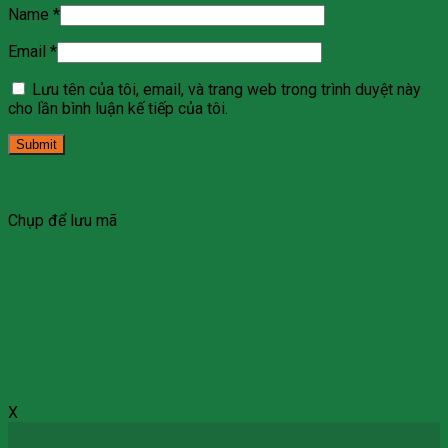
Name
*
Email
*
Lưu tên của tôi, email, và trang web trong trình duyệt này
cho lần bình luận kế tiếp của tôi.
Chụp để lưu mã
X