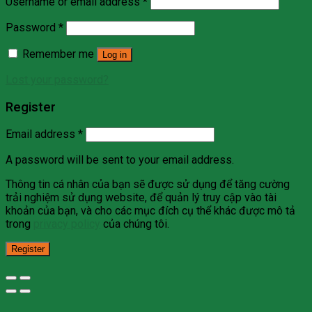
Username or email address
*
Password
*
Remember me
Log in
Lost your password?
Register
Email address
*
A password will be sent to your email address.
Thông tin cá nhân của bạn sẽ được sử dụng để tăng cường
trải nghiệm sử dụng website, để quản lý truy cập vào tài
khoản của bạn, và cho các mục đích cụ thể khác được mô tả
trong
privacy policy
của chúng tôi.
Register