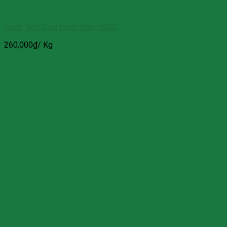
Sườn Non Tươi Ngon Babi HAGL
260,000
₫
/ Kg