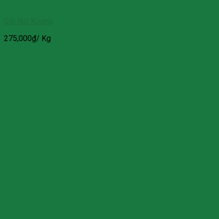
Giò Rút Xương
275,000
₫
/ Kg