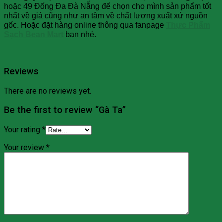
hoặc 49 Đống Đa Đà Nẵng để chọn cho mình sản phẩm tốt
nhất về giá cũng như an tâm về chất lượng xuất xứ nguồn
gốc. Hoặc đặt hàng online thông qua fanpage
Thực Phẩm
Sạch Bean Mart
bạn nhé.
Reviews
There are no reviews yet.
Be the first to review “Gà Ta”
Your rating
*
Your review
*