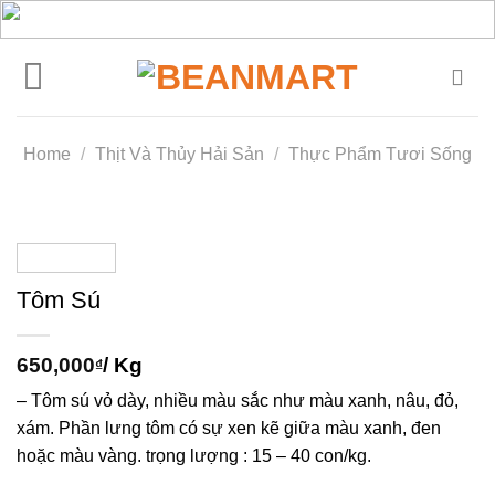
Skip
to
content
Home
/
Thịt Và Thủy Hải Sản
/
Thực Phẩm Tươi Sống
Tôm Sú
650,000
/ Kg
₫
– Tôm sú vỏ dày, nhiều màu sắc như màu xanh, nâu, đỏ,
xám. Phần lưng tôm có sự xen kẽ giữa màu xanh, đen
hoặc màu vàng. trọng lượng : 15 – 40 con/kg.