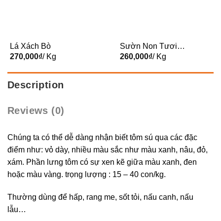
Lá Xách Bò
Sườn Non Tươi
270,000
₫
/ Kg
Ngon Babi HAGL
260,000
₫
/ Kg
Description
Reviews (0)
Chúng ta có thể dễ dàng nhận biết tôm sú qua các đặc
điểm như: vỏ dày, nhiều màu sắc như màu xanh, nâu, đỏ,
xám. Phần lưng tôm có sự xen kẽ giữa màu xanh, đen
hoặc màu vàng. trọng lượng : 15 – 40 con/kg.
Thường dùng để hấp, rang me, sốt tỏi, nấu canh, nấu
lẫu…