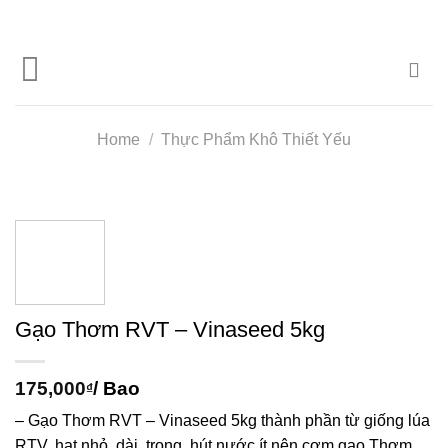
Skip
to
content
Home
/
Thực Phẩm Khô Thiết Yếu
Gạo Thơm RVT – Vinaseed 5kg
175,000
/ Bao
₫
– Gạo Thơm RVT – Vinaseed 5kg thành phần từ giống lúa
RTV, hạt nhỏ, dài, trong, hút nước ít nên cơm gạo Thơm