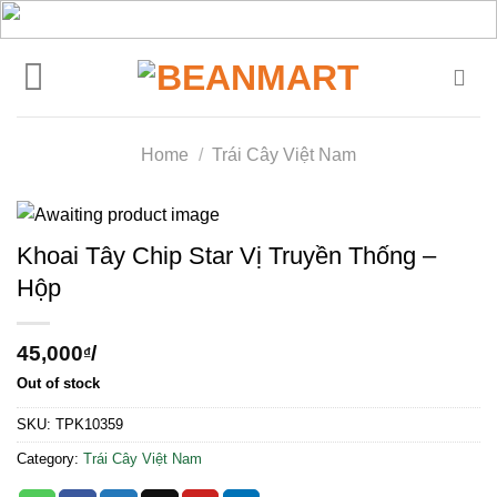
Skip
to
content
Home
/
Trái Cây Việt Nam
Khoai Tây Chip Star Vị Truyền Thống –
Hộp
45,000
/
₫
Out of stock
SKU:
TPK10359
Category:
Trái Cây Việt Nam