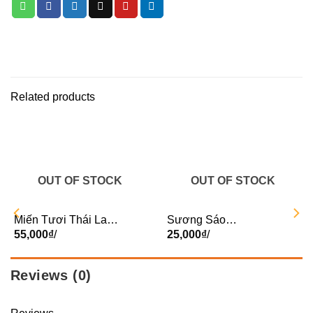
Related products
OUT OF STOCK
OUT OF STOCK
Miến Tươi Thái Lan
Sương Sáo
1kg – Gói
55,000
₫
/
BeanMart – Hộp
25,000
₫
/
Reviews (0)