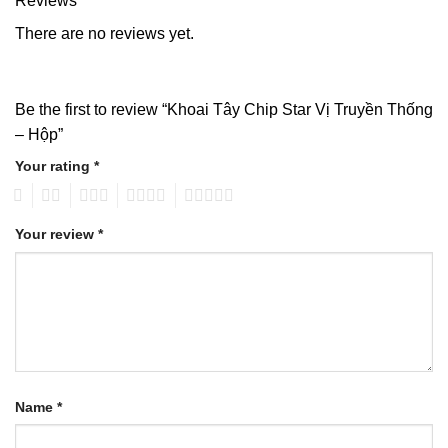
Reviews
There are no reviews yet.
Be the first to review “Khoai Tây Chip Star Vị Truyền Thống
– Hộp”
Your rating
*
1
2
3
4
5
Your review
*
Name
*