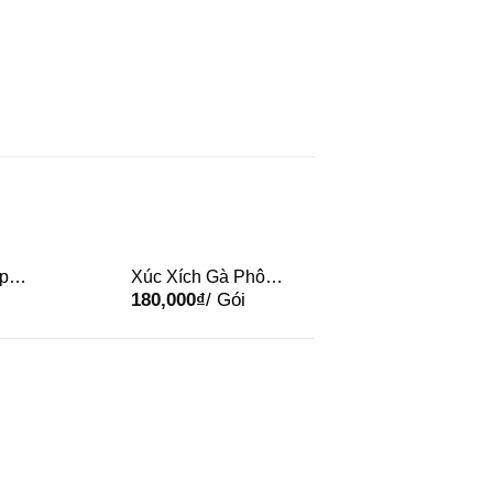
p
Xúc Xích Gà Phô
Xúc Xích Tôm B
180,000
₫
/ Gói
180,000
₫
/ Gói
Mai 500g
Hồ