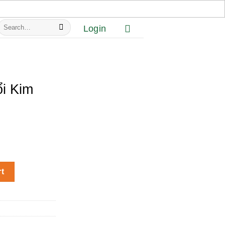
Search
Login
or:
i Kim
ntity
rt