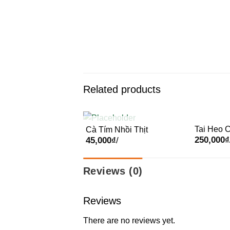
Related products
Tai Heo 
Cà Tím Nhồi Thịt
OUT OF STOCK
250,000
₫
Hà Thành
45,000
₫
/
Reviews (0)
Reviews
There are no reviews yet.