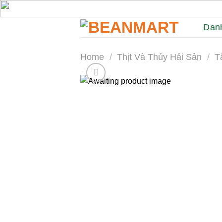
Skip
to
Dan
content
Home
/
Thịt Và Thủy Hải Sản
/
T