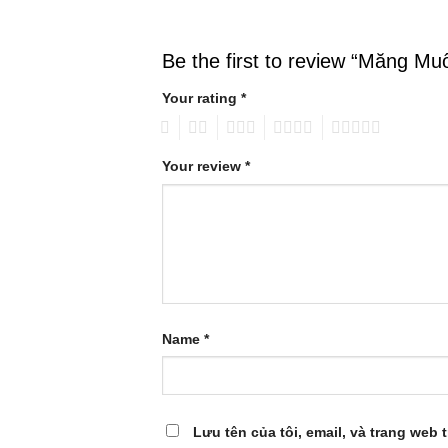
Be the first to review “Măng Mu
Your rating
*
1
2
3
4
5
Your review
*
Name
*
Lưu tên của tôi, email, và trang web t