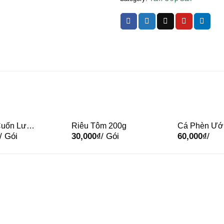
Cuốn Lưỡi
Riêu Tôm 200g
Cá Phèn Ướ
/ Gói
30,000
₫
/ Gói
60,000
₫
/
 500g
Nghệ (Vĩ)