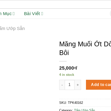
h Mục
Bài Viết
f
ẩm Ướp Sẵn
Măng Muối Ớt Dổ
Bôi
25,000
/
₫
4 in stock
Măng Muối Ớt Dổi Kim Bôi qua
Add to ca
SKU:
TPK40162
Category:
Tẩm Ướp Sẵn