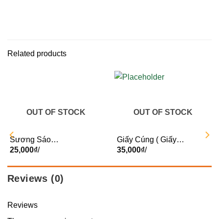
Related products
OUT OF STOCK
OUT OF STOCK
Sương Sáo
Giấy Cúng ( Giấy
BeanMart – Hộp
25,000
₫
/
cúng + 1 cặp đèn cày
35,000
₫
/
+ Cháo thánh + Gạo
muối ) – Set
Reviews (0)
Reviews