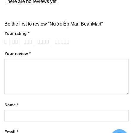
There are no reviews yet.
Be the first to review “Nước Ép Mận BeanMart”
Your rating
*
1
2
3
4
5
Your review
*
Name
*
Email
*