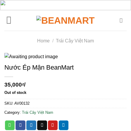
Skip
to
content
Home
/
Trái Cây Việt Nam
Nước Ép Mận BeanMart
35,000
/
₫
Out of stock
SKU:
AV00132
Category:
Trái Cây Việt Nam