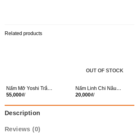
Related products
OUT OF STOCK
Nấm Mỡ Yoshi Trắng
Nấm Linh Chi Nâu –
– Gói
55,000
₫
/
Gói
20,000
₫
/
Description
Reviews (0)