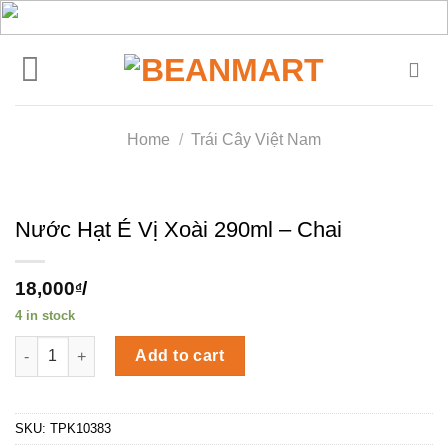
Skip
to
content
Home
/
Trái Cây Việt Nam
Nước Hạt É Vị Xoài 290ml – Chai
18,000
/
₫
4 in stock
Nước Hạt É Vị Xoài 290ml - Chai quantity
Add to cart
SKU:
TPK10383