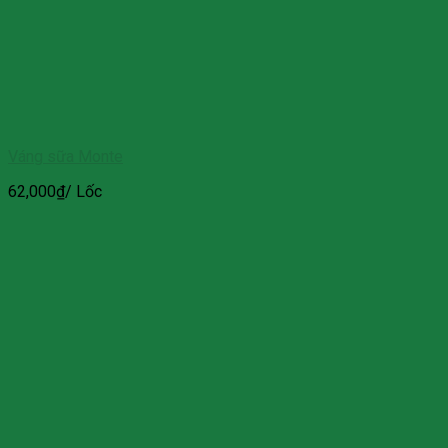
Váng sữa Monte
62,000
₫
/ Lốc