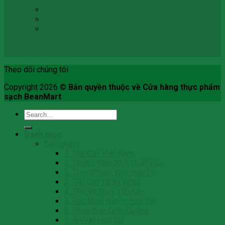
Chính Sách Thanh Toán & Vận Chuyển
Chính Sách Bảo Mật
Chính Sách Đổi, Hủy, Hoàn Trả
Theo dõi chúng tôi
Copyright 2026 ©
Bản quyền thuộc về Cửa hàng thực phẩm
sạch BeanMart
Search
for:
Danh mục
Sản phẩm
1. Trái Cây Việt Nam
2. Thực Phẩm Khô Thiết Yếu
3. Thực Phẩm Khô Hữu Cơ
3. Trái Cây Nhập Khẩu
4. Thịt Và Thủy Hải Sản
5. Rau Nhật Bản – Hữu Cơ
6. Thực Đơn Dinh Dưỡng
7. Ăn Vặt Hợp Gu