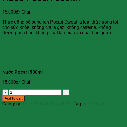
15,000
₫
/ Chai
Thức uống bổ sung ion Pocari Sweat là loại thức uống tốt
cho sức khỏe, không chứa gaz, không caffeine, không
đường hóa học, không chất tạo màu và chất bảo quản.
Nước Pocari 500ml
15,000
₫
/ Chai
Nước
Pocari
Add to cart
500ml
Category:
Thực Phẩm Khô Thiết Yếu
Tag:
nước Pocari
quantity