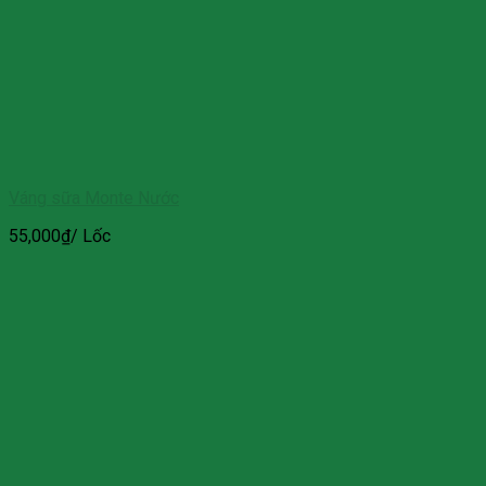
Váng sữa Monte Nước
55,000
₫
/ Lốc