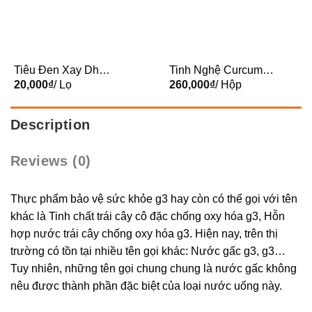
Tiêu Đen Xay Dh
Tinh Nghệ Curcumin
45g
20,000
₫
/ Lọ
100g
260,000
₫
/ Hộp
Description
Reviews (0)
Thực phẩm bảo vệ sức khỏe g3 hay còn có thể gọi với tên
khác là Tinh chất trái cây cô đặc chống oxy hóa g3, Hỗn
hợp nước trái cây chống oxy hóa g3. Hiện nay, trên thị
trường có tồn tại nhiều tên gọi khác: Nước gấc g3, g3…
Tuy nhiên, những tên gọi chung chung là nước gấc không
nêu được thành phần đặc biệt của loại nước uống này.