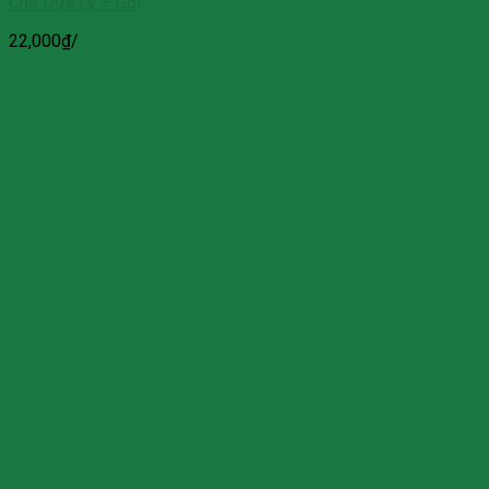
Chè Dừa Ly – Gói
22,000
₫
/