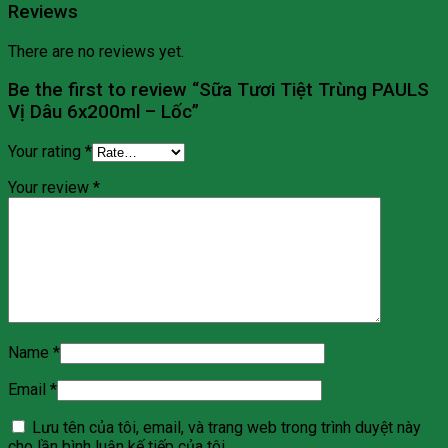
Reviews
There are no reviews yet.
Be the first to review “Sữa Tươi Tiệt Trùng PAULS
Vị Dâu 6x200ml – Lốc”
Your rating
*
Your review
*
Name
*
Email
*
Lưu tên của tôi, email, và trang web trong trình duyệt này
cho lần bình luận kế tiếp của tôi.