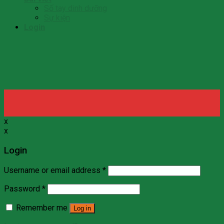
Số tay dinh dưỡng
Sự kiện
Login
x
x
Login
Username or email address
*
Password
*
Remember me
Log in