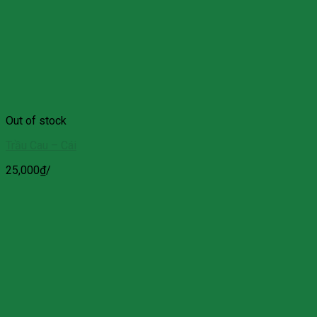
Out of stock
Trầu Cau – Cái
25,000
₫
/