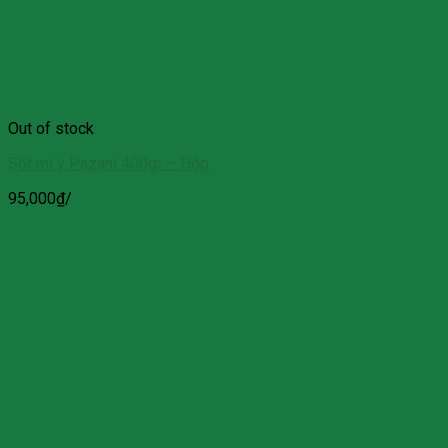
Out of stock
Sốt mì ý Pazani 400gr – Hộp
95,000
₫
/