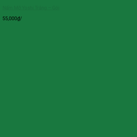
Nấm Mỡ Yoshi Trắng – Gói
55,000
₫
/