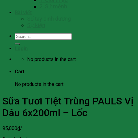
2. Sứ mệnh
Bài viết
Số tay dinh dưỡng
Sự kiện
Search
for:
Login
No products in the cart.
Cart
No products in the cart.
Sữa Tươi Tiệt Trùng PAULS Vị
Dâu 6x200ml – Lốc
95,000
₫
/