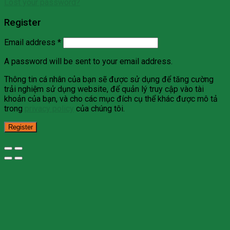
Lost your password?
Register
Email address
*
A password will be sent to your email address.
Thông tin cá nhân của bạn sẽ được sử dụng để tăng cường
trải nghiệm sử dụng website, để quản lý truy cập vào tài
khoản của bạn, và cho các mục đích cụ thể khác được mô tả
trong
privacy policy
của chúng tôi.
Register