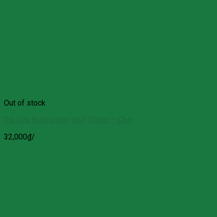
Out of stock
Trà Sữa Đường Đen OKF 390ml – Chai
32,000
₫
/