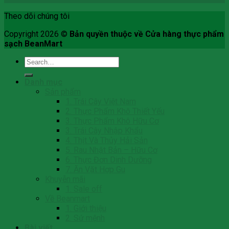
Theo dõi chúng tôi
Copyright 2026 ©
Bản quyền thuộc về Cửa hàng thực phẩm
sạch BeanMart
Search
for:
Danh mục
Sản phẩm
1. Trái Cây Việt Nam
2. Thực Phẩm Khô Thiết Yếu
3. Thực Phẩm Khô Hữu Cơ
3. Trái Cây Nhập Khẩu
4. Thịt Và Thủy Hải Sản
5. Rau Nhật Bản – Hữu Cơ
6. Thực Đơn Dinh Dưỡng
7. Ăn Vặt Hợp Gu
Khuyễn mãi
1. Sale off
Về Beanmart
1. Giới thiệu
2. Sứ mệnh
Bài viết