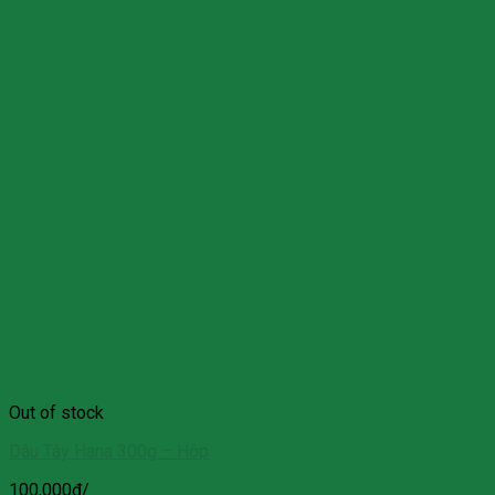
Out of stock
Dâu Tây Hana 300g – Hôp
100,000
₫
/