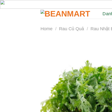
Skip
to
Dan
content
Home
/
Rau Củ Quả
/
Rau Nhật 