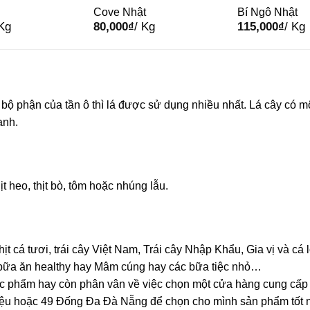
Cove Nhật
Bí Ngô Nhật
 Kg
80,000
₫
/ Kg
115,000
₫
/ Kg
ác bộ phận của tần ô thì lá được sử dụng nhiều nhất. Lá cây có 
anh.
 heo, thịt bò, tôm hoặc nhúng lẫu.
hịt cá tươi, trái cây Việt Nam, Trái cây Nhập Khẩu, Gia vị và c
bữa ăn healthy hay Mâm cúng hay các bữa tiệc nhỏ…
c phẩm hay còn phân vân về việc chọn một cửa hàng cung cấp
u hoặc 49 Đống Đa Đà Nẵng để chọn cho mình sản phẩm tốt nh