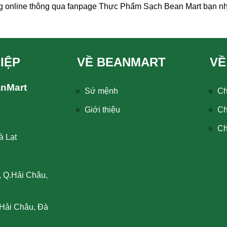
g online thông qua fanpage Thực Phẩm Sạch Bean Mart bạn nh
IỆP
VỀ BEANMART
VỀ
anMart
Sứ mệnh
Ch
Giới thiệu
Ch
Ch
à Lạt
, Q.Hải Châu,
Hải Châu, Đà