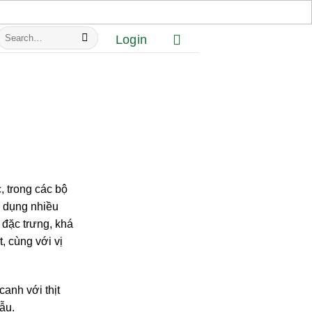
Search
Login
or:
, trong các bộ
ử dụng nhiều
 đặc trưng, khá
, cùng với vị
anh với thịt
lẫu.