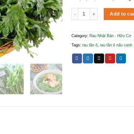
Tần Ô Nhật quantity
Add to ca
Category:
Rau Nhật Bản - Hữu Cơ
Tags:
rau tần ô
,
rau tần ô nấu canh