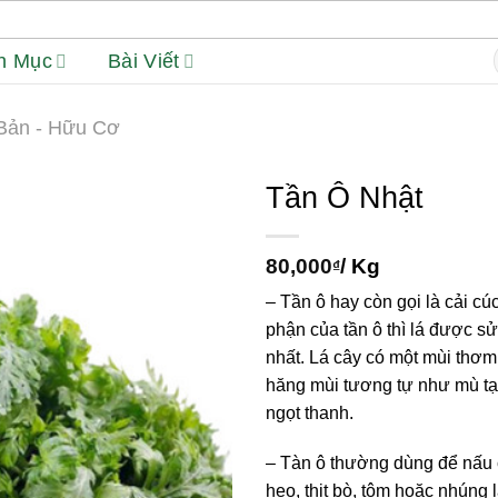
h Mục
Bài Viết
f
Bản - Hữu Cơ
Tần Ô Nhật
80,000
/ Kg
₫
– Tần ô hay còn gọi là cải cúc
phận của tần ô thì lá được s
nhất. Lá cây có một mùi thơm
hăng mùi tương tự như mù tạt
ngọt thanh.
– Tàn ô thường dùng để nấu c
heo, thịt bò, tôm hoặc nhúng 