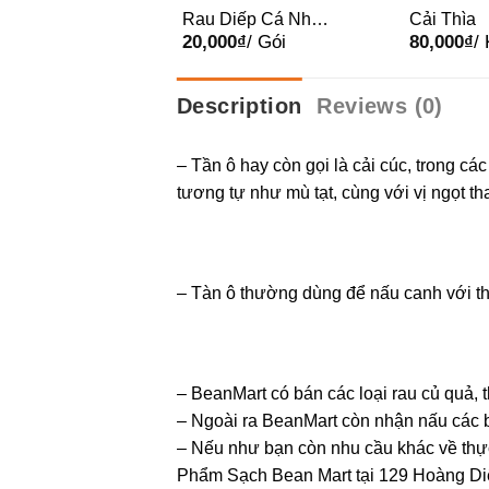
Húng Nhật
Rau Diếp Cá Nhật
Cải Thìa
00
₫
/ Gói
20,000
₫
/ Gói
80,000
₫
/
120g
Description
Reviews (0)
– Tần ô hay còn gọi là cải cúc, trong c
tương tự như mù tạt, cùng với vị ngọt th
– Tàn ô thường dùng để nấu canh với thịt
– BeanMart có bán các loại rau củ quả, t
– Ngoài ra BeanMart còn nhận nấu các 
– Nếu như bạn còn nhu cầu khác về thự
Phẩm Sạch Bean Mart tại 129 Hoàng Diệ