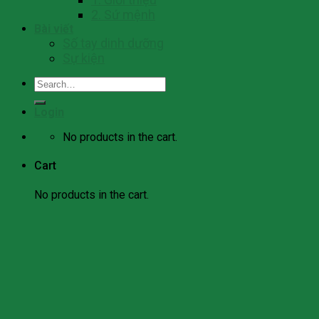
2. Sứ mệnh
Bài viết
Số tay dinh dưỡng
Sự kiện
Search
for:
Login
No products in the cart.
Cart
No products in the cart.