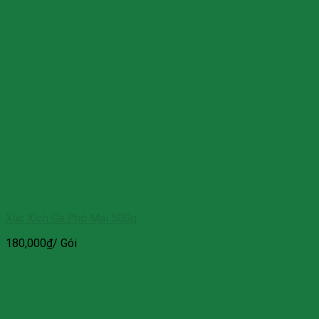
Xúc Xích Gà Phô Mai 500g
180,000
₫
/ Gói