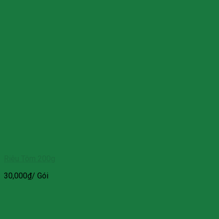
Riêu Tôm 200g
30,000
₫
/ Gói