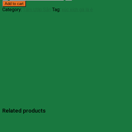
Xích
Add to cart
Gà
Category:
Tẩm Ướp Sẵn
Tag:
xúc xích gà lá é
Lá
É
500gr
quantity
Related products