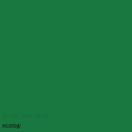
Thịt Kho Trứng Cút (Vĩ)
60,000
₫
/