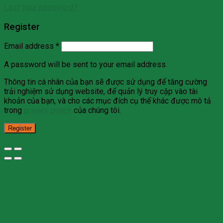
Lost your password?
Register
Email address
*
A password will be sent to your email address.
Thông tin cá nhân của bạn sẽ được sử dụng để tăng cường
trải nghiệm sử dụng website, để quản lý truy cập vào tài
khoản của bạn, và cho các mục đích cụ thể khác được mô tả
trong
privacy policy
của chúng tôi.
Register