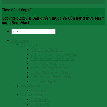
Theo dõi chúng tôi
Copyright 2026 ©
Bản quyền thuộc về Cửa hàng thực phẩm
sạch BeanMart
Search
for:
Danh mục
Sản phẩm
1. Trái Cây Việt Nam
2. Thực Phẩm Khô Thiết Yếu
3. Thực Phẩm Khô Hữu Cơ
3. Trái Cây Nhập Khẩu
4. Thịt Và Thủy Hải Sản
5. Rau Nhật Bản – Hữu Cơ
6. Thực Đơn Dinh Dưỡng
7. Ăn Vặt Hợp Gu
Khuyễn mãi
1. Sale off
Về Beanmart
1. Giới thiệu
2. Sứ mệnh