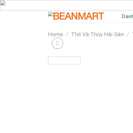
Skip
to
Dan
content
Home
/
Thịt Và Thủy Hải Sản
/