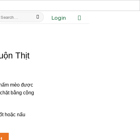
earch
Login
r:
uộn Thịt
và nấm mèo được
 chặt bằng cộng
ốt hoặc nấu
ity
t