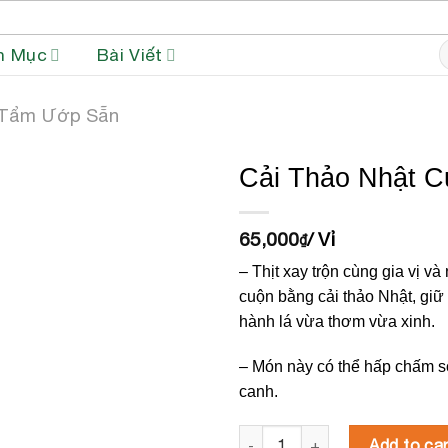
S
h Mục
Bài Viết
fo
Tẩm Ướp Sẵn
Cải Thảo Nhật C
65,000
/ Vỉ
₫
– Thịt xay trộn cùng gia vị 
cuộn bằng cải thảo Nhật, giữ
hành lá vừa thơm vừa xinh.
– Món này có thể hấp chấm s
canh.
Cải Thảo Nhật Cuộn Thịt quant
Add to car