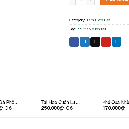
Category:
Tẩm Ướp Sẵn
Tag:
cải thảo cuộn thịt
 Gà Phô
Tai Heo Cuốn Lưỡi
Khổ Qua Nhồi
₫
/ Gói
250,000
₫
/ Gói
170,000
₫
/
Hà Thành 500g
(Kg)