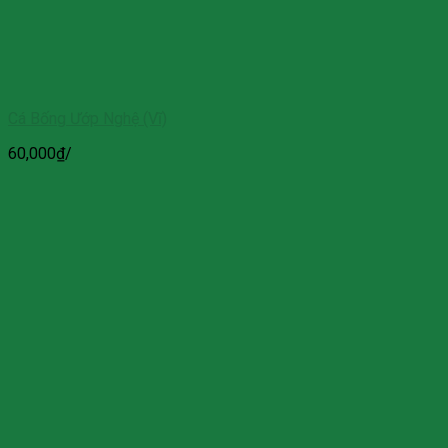
Cá Bống Ướp Nghệ (Vĩ)
60,000
₫
/