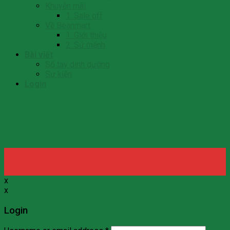
Khuyễn mãi
1. Sale off
Về Beanmart
1. Giới thiệu
2. Sứ mệnh
Bài viết
Số tay dinh dưỡng
Sự kiện
Login
x
x
Login