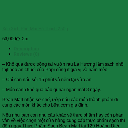
Xúc Xích Phô Mai Hà Thành 250g
63,000
₫
/ Gói
Description
Reviews (0)
– Khổ qua được trồng tại vườn rau La Hường làm sạch nhồi
thịt heo ăn chuối của Bapi cùng it gia vị và nấm mèo.
– Chỉ cần nấu sôi 15 phút và nêm lại vừa ăn.
– Món canh khổ qua bảo qunar ngăn mát 3 ngày.
Bean Mart nhận sơ chế, ướp nấu các món thành phẩm đi
cùng các món khác cho bữa cơm gia đình.
Nếu như bạn còn nhu cầu khác về thực phẩm hay còn phân
vân về việc chọn một cửa hàng cung cấp thực phẩm sạch thì
đến ngay Thực Phẩm Sạch Bean Mart tại 129 Hoàng Diệu