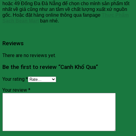
hoặc 49 Đống Đa Đà Nẵng để chọn cho mình sản phẩm tốt
nhất về giá cũng như an tâm về chất lượng xuất xứ nguồn
gốc. Hoặc đặt hàng online thông qua fanpage
Thực Phẩm
Sạch Bean Mart
bạn nhé.
Reviews
There are no reviews yet.
Be the first to review “Canh Khổ Qua”
Your rating
*
Your review
*