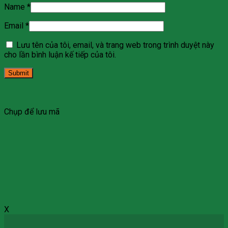
Name
*
Email
*
Lưu tên của tôi, email, và trang web trong trình duyệt này
cho lần bình luận kế tiếp của tôi.
Chụp để lưu mã
X