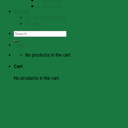
2. Sứ mệnh
Bài viết
Số tay dinh dưỡng
Sự kiện
Search
for:
Login
No products in the cart.
Cart
No products in the cart.