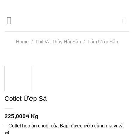
Skip
to
content
Home
/
Thịt Và Thủy Hải Sản
/
Tẩm Ướp Sẵn
Cotlet Ứớp Sả
225,000
/ Kg
₫
– Cotlet heo ăn chuối của Bapi được ướp cùng gia vị và
sả.