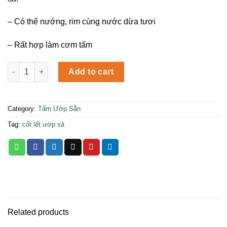
– Có thể nướng, rim cùng nước dừa tươi
– Rất hợp làm cơm tấm
Cotlet Ứớp Sả quantity
Add to cart
Category:
Tẩm Ướp Sẵn
Tag:
cốt lết ướp sả
Related products