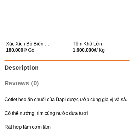
Xúc Xích Bò Biển Hồ
Tôm Khô Lớn
KB 500g
180,000
₫
/ Gói
1,600,000
₫
/ Kg
Description
Reviews (0)
Cotlet heo ăn chuối của Bapi được ướp cùng gia vị và sả.
Có thể nướng, rim cùng nước dừa tươi
Rất hợp làm cơm tấm