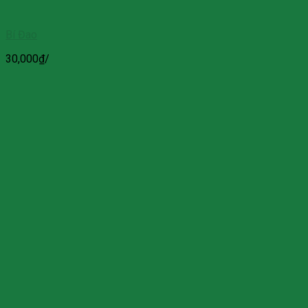
Bí Đao
30,000
₫
/