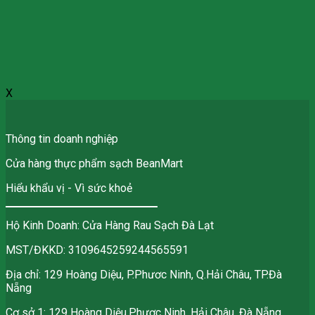
X
Thông tin doanh nghiệp
Cửa hàng thực phẩm sạch BeanMart
Hiểu khẩu vị - Vì sức khoẻ
Hộ Kinh Doanh: Cửa Hàng Rau Sạch Đà Lạt
MST/ĐKKD: 3109645259244565591
Địa chỉ: 129 Hoàng Diệu, P.Phươc Ninh, Q.Hải Châu, TP.Đà
Nẵng
Cơ sở 1: 129 Hoàng Diệu,Phươc Ninh, Hải Châu, Đà Nẵng