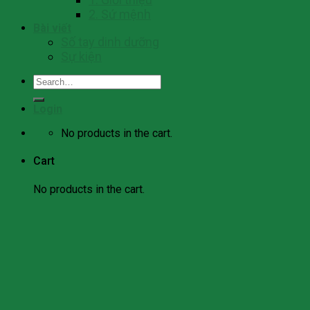
2. Sứ mệnh
Bài viết
Số tay dinh dưỡng
Sự kiện
Search
for:
Login
No products in the cart.
Cart
No products in the cart.