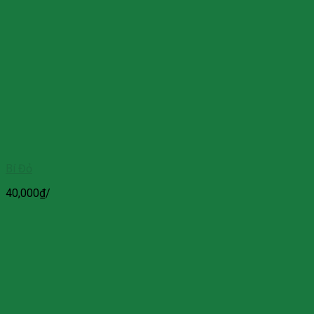
Bí Đỏ
40,000
₫
/