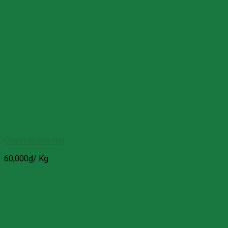
Chanh Không Hạt
60,000
₫
/ Kg