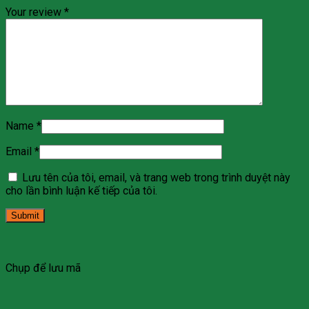
Your review
*
Name
*
Email
*
Lưu tên của tôi, email, và trang web trong trình duyệt này
cho lần bình luận kế tiếp của tôi.
Chụp để lưu mã