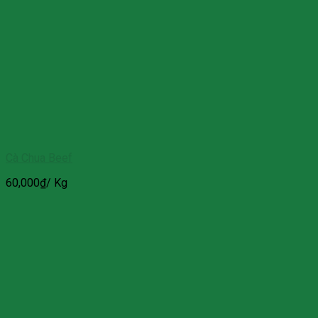
Cà Chua Beef
60,000
₫
/ Kg