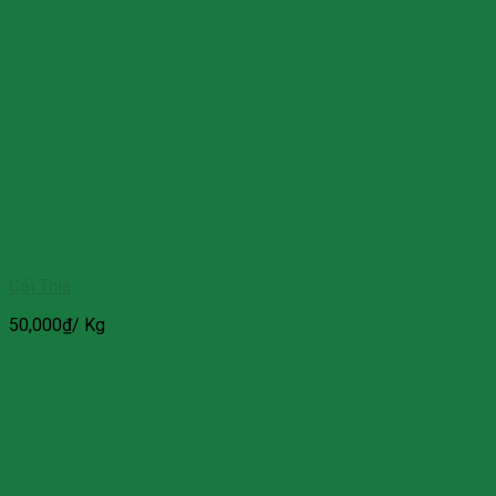
Cải Thìa
50,000
₫
/ Kg