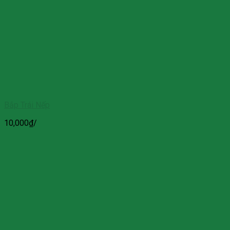
Bắp Trái Nếp
10,000
₫
/