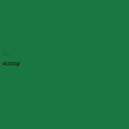
Bầu
40,000
₫
/