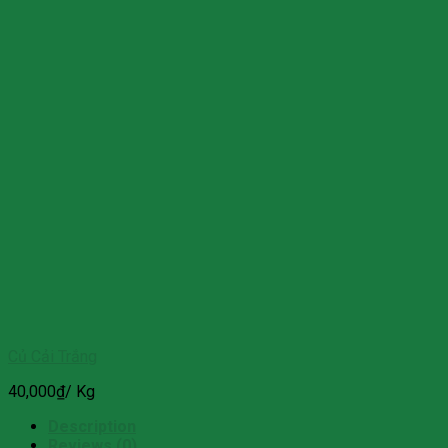
Củ Cải Trắng
40,000
₫
/ Kg
Description
Reviews (0)