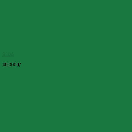
Bí Đỏ
40,000
₫
/