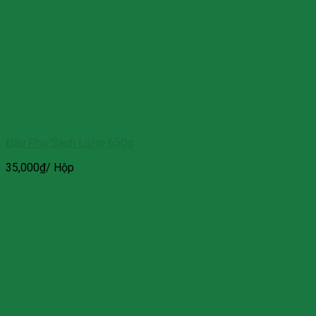
Đậu Phụ Sạch LoHo 650g
35,000
₫
/ Hộp