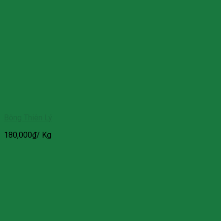
Bông Thiên Lý
180,000
₫
/ Kg