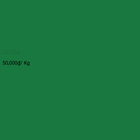
Cải Thìa
50,000
₫
/ Kg