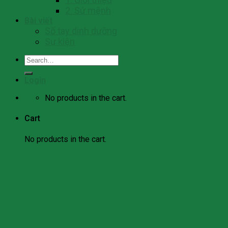
2. Sứ mệnh
Bài viết
Số tay dinh dưỡng
Sự kiện
Search
for:
Login
No products in the cart.
Cart
No products in the cart.