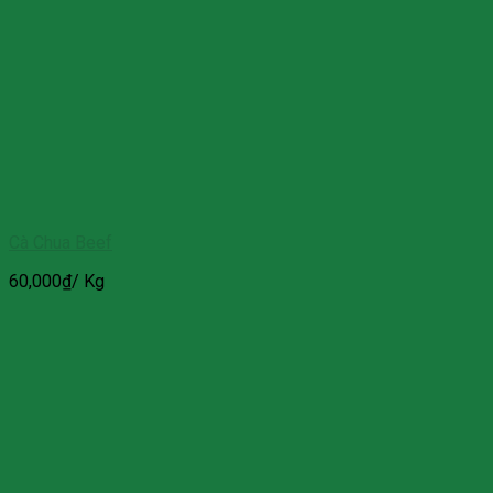
Cà Chua Beef
60,000
₫
/ Kg