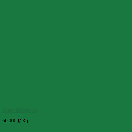
Chanh Không Hạt
60,000
₫
/ Kg