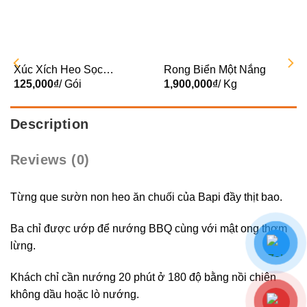
Xúc Xích Heo Sọc
Rong Biển Một Nắng
Dưa KB 500g
125,000
₫
/ Gói
1,900,000
₫
/ Kg
Description
Reviews (0)
Từng que sườn non heo ăn chuối của Bapi đầy thịt bao.
Ba chỉ được ướp để nướng BBQ cùng với mật ong thơm
lừng.
Khách chỉ cần nướng 20 phút ở 180 độ bằng nồi chiên
không dầu hoặc lò nướng.