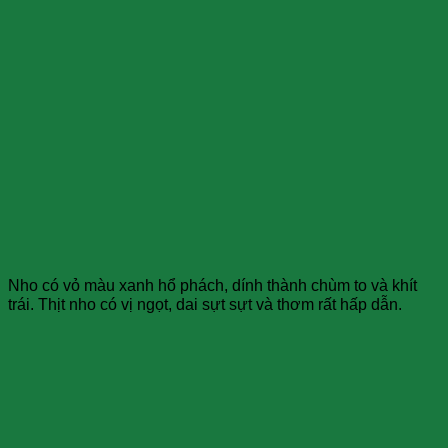
Nho có vỏ màu xanh hổ phách, dính thành chùm to và khít
trái. Thịt nho có vị ngọt, dai sựt sựt và thơm rất hấp dẫn.