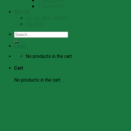
2. Sứ mệnh
Bài viết
Số tay dinh dưỡng
Sự kiện
Search
for:
Login
No products in the cart.
Cart
No products in the cart.