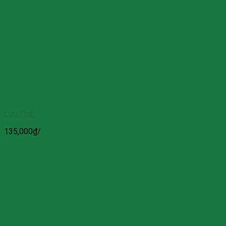
Lựu Thái
135,000
₫
/