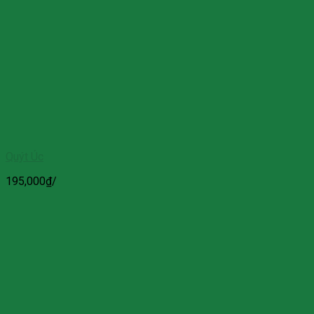
Quýt Úc
195,000
₫
/