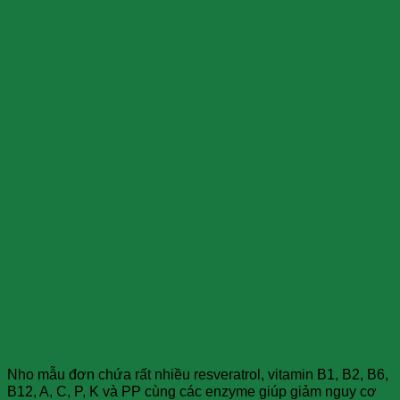
Nho mẫu đơn chứa rất nhiều resveratrol, vitamin B1, B2, B6,
B12, A, C, P, K và PP cùng các enzyme giúp giảm nguy cơ