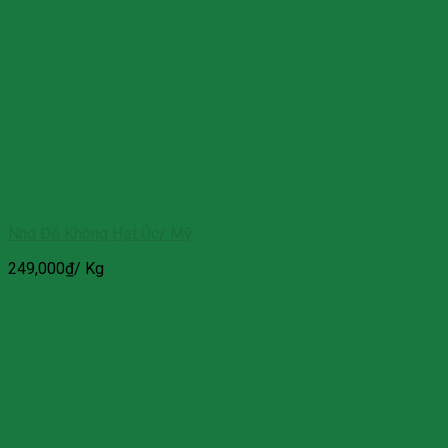
Nho Đỏ Không Hạt Úc/ Mỹ
249,000
₫
/ Kg