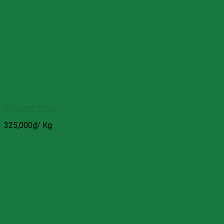
Nho xanh Peru
325,000
₫
/ Kg