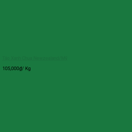
Táo Xanh Chua Newzealand/Mỹ
105,000
₫
/ Kg