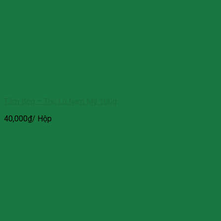
Tầm Bóp – Thù Lù Nam Mỹ 100g
40,000
₫
/ Hộp