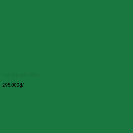
Nho Xanh Mỹ Bay
295,000
₫
/