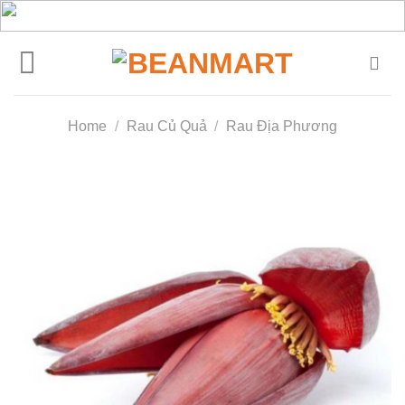
Skip
to
content
Home
/
Rau Củ Quả
/
Rau Địa Phương