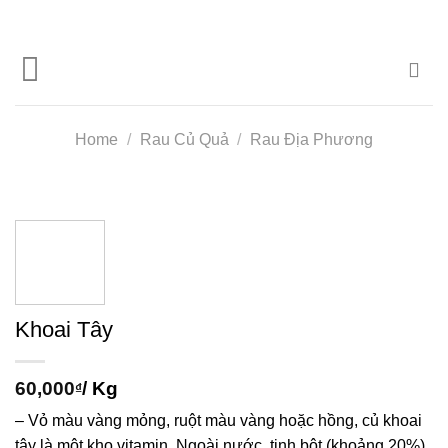
Skip
to
content
Home
/
Rau Củ Quả
/
Rau Địa Phương
Khoai Tây
60,000
/ Kg
₫
– Vỏ màu vàng mỏng, ruột màu vàng hoặc hồng, củ khoai
tây là một kho vitamin. Ngoài nước, tinh bột (khoảng 20%),