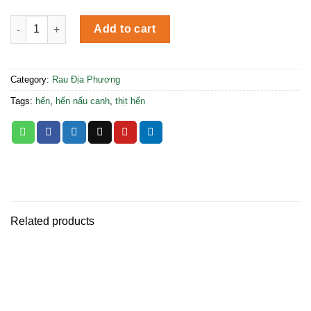
Thịt Hến Gò Nổi quantity
Add to cart
Category:
Rau Địa Phương
Tags:
hến
,
hến nấu canh
,
thịt hến
Related products