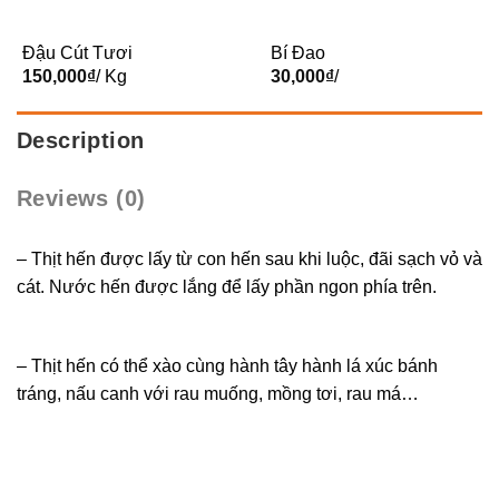
Đậu Cút Tươi
Bí Đao
150,000
₫
/ Kg
30,000
₫
/
Description
Reviews (0)
– Thịt hến được lấy từ con hến sau khi luộc, đãi sạch vỏ và
cát. Nước hến được lắng để lấy phần ngon phía trên.
– Thịt hến có thể xào cùng hành tây hành lá xúc bánh
tráng, nấu canh với rau muống, mồng tơi, rau má…