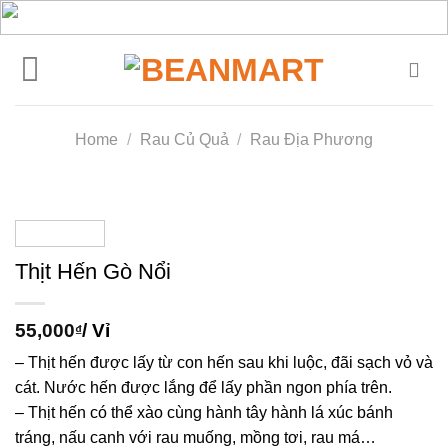
Skip
to
content
Home
/
Rau Củ Quả
/
Rau Địa Phương
Thịt Hến Gò Nổi
55,000
/ Vỉ
₫
– Thịt hến được lấy từ con hến sau khi luộc, đãi sạch vỏ và
cát. Nước hến được lắng để lấy phần ngon phía trên.
– Thịt hến có thể xào cùng hành tây hành lá xúc bánh
tráng, nấu canh với rau muống, mồng tơi, rau má…