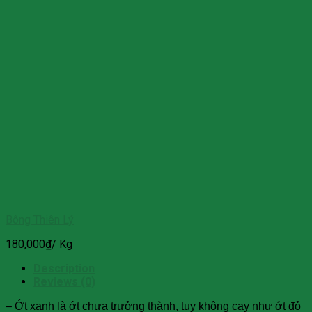
Bông Thiên Lý
180,000
₫
/ Kg
Description
Reviews (0)
– Ớt xanh là ớt chưa trưởng thành, tuy không cay như ớt đỏ