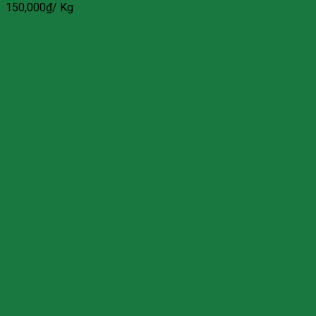
150,000
₫
/ Kg