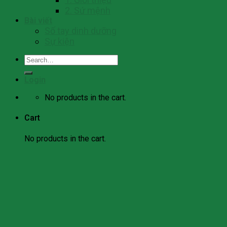
2. Sứ mệnh
Bài viết
Số tay dinh dưỡng
Sự kiện
Search
for:
Login
No products in the cart.
Cart
No products in the cart.