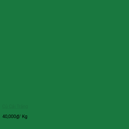
Củ Cải Trắng
40,000
₫
/ Kg