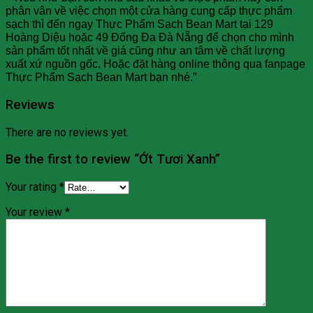
phân vân về việc chọn một cửa hàng cung cấp thực phẩm
sạch thì đến ngay Thực Phẩm Sạch Bean Mart tại 129
Hoàng Diệu hoặc 49 Đống Đa Đà Nẵng để chọn cho mình
sản phẩm tốt nhất về giá cũng như an tâm về chất lượng
xuất xứ nguồn gốc. Hoặc đặt hàng online thông qua fanpage
Thực Phẩm Sạch Bean Mart bạn nhé.”
Reviews
There are no reviews yet.
Be the first to review “Ớt Tươi Xanh”
Your rating
*
Your review
*