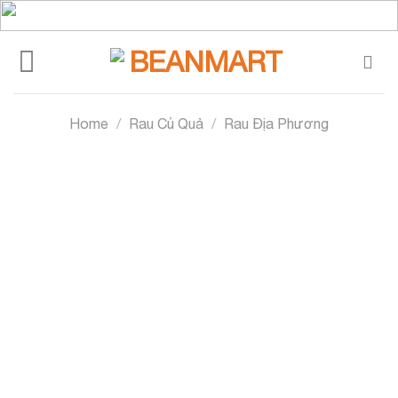
Skip
to
content
Home
/
Rau Củ Quả
/
Rau Địa Phương